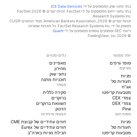
בחר נתוני שוק המסופקים על ידי
ICE Data Services
.
בחר נתוני ייחוס המסופקים על ידי FactSet. זכויות יוצרים © 2026 ‏FactSet
Research Systems Inc.‏
זכויות יוצרים © 2026, ‏American Bankers Association. מסד הנתונים CUSIP
מסופק על ידי FactSet Research Systems Inc. כל הזכויות שמורות.
דיווחי SEC ומסמכים נוספים מסופקים על ידי
Quartr
.
© 2026 ‏TradingView, Inc.‏
יותר ממוצר
כלים ומנויים
סופר גרפים
מאפיינים
סורקים
מחירון
נתוני שוק
מניות‏
תוכניות מתנה
תעודות סל
מסחר
אג"ח
מטבעות קריפטו
סקירה כללית
צמדי CEX
ברוקרים
צמדי DEX
השוואת ברוקרים
Pine
הזינוק
מפות חום
הצעות מיוחדות
מניות‏
חוזים עתידיים של קבוצת CME
תעודות סל
חוזים עתידיים של Eurex
מטבעות קריפטו
חבילת מניות בארה"ב