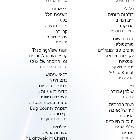
לוחות שנה
אודות החברה
כלכלי
מי אנחנו
דו"חות רווחים
משימת חלל
דיבידנדים
בלוג
הנפקות
מרכז תמיכה
מוצרים נוספים
קריירה
ערכת מדיה
זרם חדשות
מוצרים
פורטפוליו
גרפים פונדמנטליים
חנות TradingView
עקומות תשואה
קלפי טארוט לסוחרים
אופציות
זמן המסחר של C63
מפות מאקרו
מדיניות ואבטחה
Pine Script®
תנאי שימוש
אפליקציות
כתב ויתור
נייד
מדיניות פרטיות
שולחן עבודה
מדיניות עוגיות
קהילה
הצהרת נגישות
טיפים בנושא אבטחה
רשת חברתית
תוכנית Bug Bounty
קיר של אהבה
דף סטטוס
הפנה חבר
פתרונות עסקיים
תוכנית היוצרים
כללי הבית
וידג'טים
מנחים
ספריות גרפים
רעיונות
Lightweight Charts™