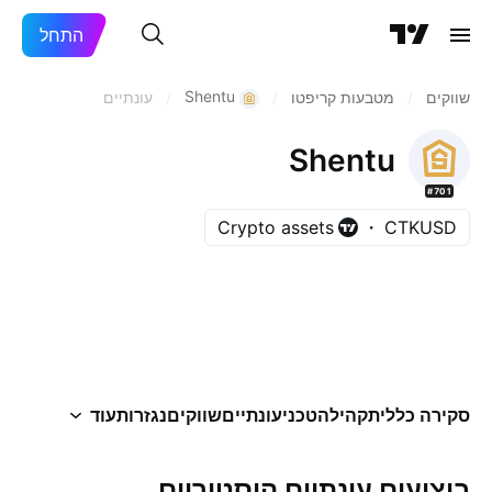
התחל
Shentu
שווקים
/
מטבעות קריפטו
/
/
עונתיים
Shentu
#701
Crypto assets
CTKUSD
סקירה כללית
קהילה
טכני
עונתיים
שווקים
נגזרות
עוד
ביצועים עונתיים היסטוריים