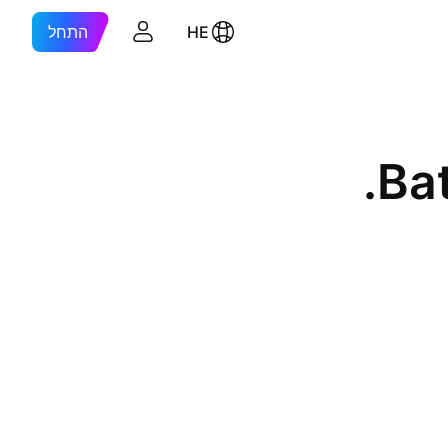
HE
התחל
Ba