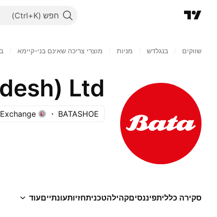
חפש
שווקים
/
בנגלדש
/
מניות‏
/
מוצרי צריכה שאינם בני-קיימא
/
בי
desh) Ltd.
 Exchange
BATASHOE
סקירה כללית
פיננסים
קהילה
טכני
תחזיות
עונתיים
עוד