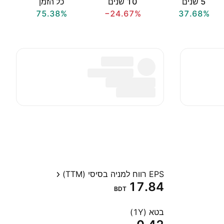
‎5‎ שנים
‎10‎ שנים
כל הזמן
75.38%
−24.67%
37.68%
EPS רווח למניה בסיסי (TTM)
17.84
BDT
בטא (1Y)