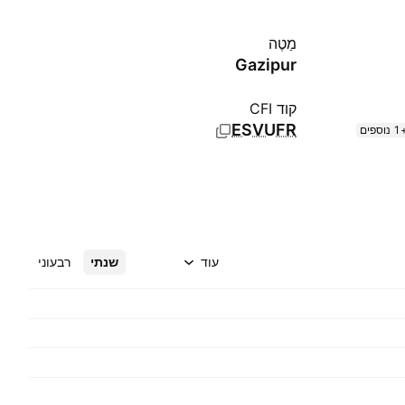
מַטֶה
Gazipur
קוד CFI
ESVUFR
וספים
עוד
שנתי
רבעוני