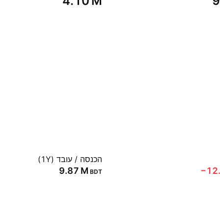
‪4.10 M‬
‪
הכנסה / עובד (1Y)
‪9.87 M‬
‪−12
BDT