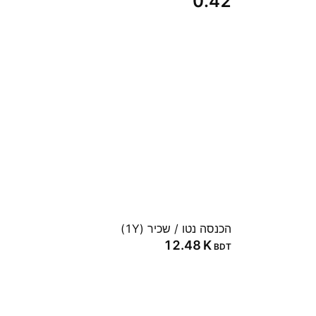
0.42
הכנסה נטו / שכיר (1Y)
‪12.48 K‬
BDT