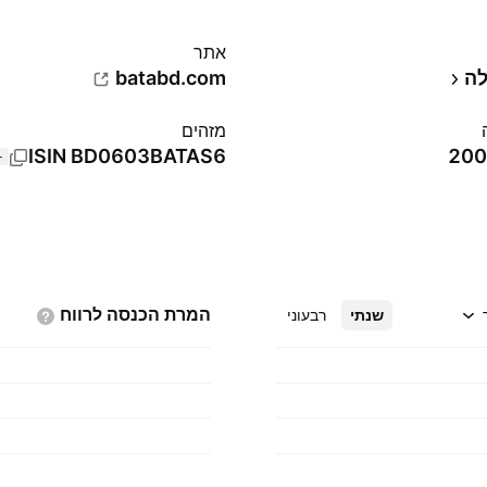
אתר‏
לה
batabd.com
מזהים
ISIN
BD0603BATAS6
+1 נ
המרת הכנסה
לרווח
שנתי
רבעוני