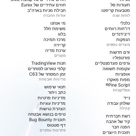
תעודות סל
חוזים עתידיים של Eurex
מטבעות קריפטו
חבילת מניות בארה"ב
לוחות שנה
אודות החברה
כלכלי
מי אנחנו
דו"חות רווחים
משימת חלל
דיבידנדים
בלוג
הנפקות
מרכז תמיכה
מוצרים נוספים
קריירה
ערכת מדיה
זרם חדשות
מוצרים
פורטפוליו
גרפים פונדמנטליים
חנות TradingView
עקומות תשואה
קלפי טארוט לסוחרים
אופציות
זמן המסחר של C63
מפות מאקרו
מדיניות ואבטחה
Pine Script®
תנאי שימוש
אפליקציות
כתב ויתור
נייד
מדיניות פרטיות
שולחן עבודה
מדיניות עוגיות
קהילה
הצהרת נגישות
טיפים בנושא אבטחה
רשת חברתית
תוכנית Bug Bounty
קיר של אהבה
דף סטטוס
הפנה חבר
פתרונות עסקיים
תוכנית היוצרים