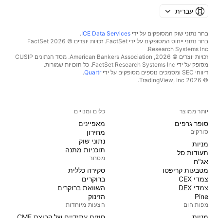
עברית
בחר נתוני שוק המסופקים על ידי
ICE Data Services
.
בחר נתוני ייחוס המסופקים על ידי FactSet. זכויות יוצרים © 2026 ‏FactSet
Research Systems Inc.‏
זכויות יוצרים © 2026, ‏American Bankers Association. מסד הנתונים CUSIP
מסופק על ידי FactSet Research Systems Inc. כל הזכויות שמורות.
דיווחי SEC ומסמכים נוספים מסופקים על ידי
Quartr
.
© 2026 ‏TradingView, Inc.‏
יותר ממוצר
כלים ומנויים
סופר גרפים
מאפיינים
סורקים
מחירון
נתוני שוק
מניות‏
תוכניות מתנה
תעודות סל
מסחר
אג"ח
מטבעות קריפטו
סקירה כללית
צמדי CEX
ברוקרים
צמדי DEX
השוואת ברוקרים
Pine
הזינוק
מפות חום
הצעות מיוחדות
מניות‏
חוזים עתידיים של קבוצת CME