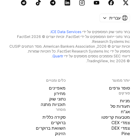
עברית
בחר נתוני שוק המסופקים על ידי
ICE Data Services
.
בחר נתוני ייחוס המסופקים על ידי FactSet. זכויות יוצרים © 2026 ‏FactSet
Research Systems Inc.‏
זכויות יוצרים © 2026, ‏American Bankers Association. מסד הנתונים CUSIP
מסופק על ידי FactSet Research Systems Inc. כל הזכויות שמורות.
דיווחי SEC ומסמכים נוספים מסופקים על ידי
Quartr
.
© 2026 ‏TradingView, Inc.‏
יותר ממוצר
כלים ומנויים
סופר גרפים
מאפיינים
סורקים
מחירון
נתוני שוק
מניות‏
תוכניות מתנה
תעודות סל
מסחר
אג"ח
מטבעות קריפטו
סקירה כללית
צמדי CEX
ברוקרים
צמדי DEX
השוואת ברוקרים
Pine
הזינוק