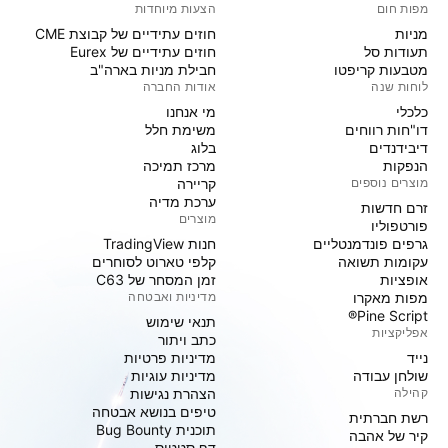
מפות חום
הצעות מיוחדות
מניות‏
חוזים עתידיים של קבוצת CME
תעודות סל
חוזים עתידיים של Eurex
מטבעות קריפטו
חבילת מניות בארה"ב
לוחות שנה
אודות החברה
כלכלי
מי אנחנו
דו"חות רווחים
משימת חלל
דיבידנדים
בלוג
הנפקות
מרכז תמיכה
מוצרים נוספים
קריירה
ערכת מדיה
זרם חדשות
מוצרים
פורטפוליו
גרפים פונדמנטליים
חנות TradingView
עקומות תשואה
קלפי טארוט לסוחרים
אופציות
זמן המסחר של C63
מפות מאקרו
מדיניות ואבטחה
Pine Script®
תנאי שימוש
אפליקציות
כתב ויתור
נייד
מדיניות פרטיות
שולחן עבודה
מדיניות עוגיות
קהילה
הצהרת נגישות
טיפים בנושא אבטחה
רשת חברתית
תוכנית Bug Bounty
קיר של אהבה
דף סטטוס