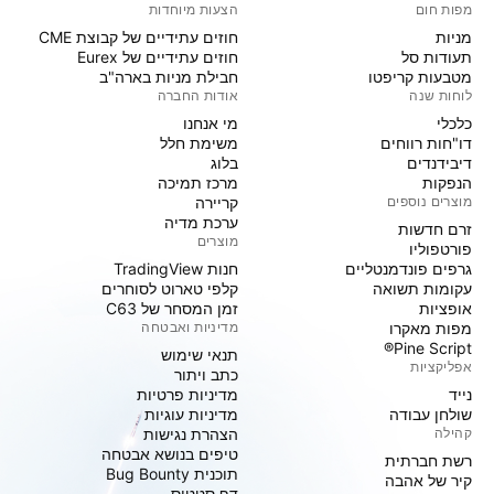
מפות חום
הצעות מיוחדות
מניות‏
חוזים עתידיים של קבוצת CME
תעודות סל
חוזים עתידיים של Eurex
מטבעות קריפטו
חבילת מניות בארה"ב
לוחות שנה
אודות החברה
כלכלי
מי אנחנו
דו"חות רווחים
משימת חלל
דיבידנדים
בלוג
הנפקות
מרכז תמיכה
מוצרים נוספים
קריירה
ערכת מדיה
זרם חדשות
מוצרים
פורטפוליו
גרפים פונדמנטליים
חנות TradingView
עקומות תשואה
קלפי טארוט לסוחרים
אופציות
זמן המסחר של C63
מפות מאקרו
מדיניות ואבטחה
Pine Script®
תנאי שימוש
אפליקציות
כתב ויתור
נייד
מדיניות פרטיות
שולחן עבודה
מדיניות עוגיות
קהילה
הצהרת נגישות
טיפים בנושא אבטחה
רשת חברתית
תוכנית Bug Bounty
קיר של אהבה
דף סטטוס