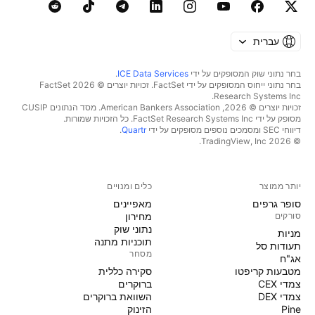
עברית
בחר נתוני שוק המסופקים על ידי
ICE Data Services
.
בחר נתוני ייחוס המסופקים על ידי FactSet. זכויות יוצרים © 2026 ‏FactSet
Research Systems Inc.‏
זכויות יוצרים © 2026, ‏American Bankers Association. מסד הנתונים CUSIP
מסופק על ידי FactSet Research Systems Inc. כל הזכויות שמורות.
דיווחי SEC ומסמכים נוספים מסופקים על ידי
Quartr
.
© 2026 ‏TradingView, Inc.‏
יותר ממוצר
כלים ומנויים
סופר גרפים
מאפיינים
סורקים
מחירון
נתוני שוק
מניות‏
תוכניות מתנה
תעודות סל
מסחר
אג"ח
מטבעות קריפטו
סקירה כללית
צמדי CEX
ברוקרים
צמדי DEX
השוואת ברוקרים
Pine
הזינוק