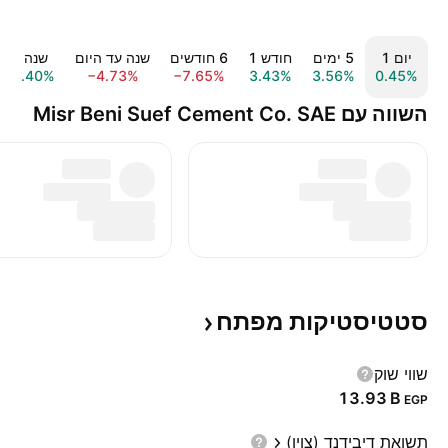
יום ‎1‎
‎5‎ ימים
חודש ‎1‎
‎6‎ חודשים
שנה עד היום
שנה ‎1‎
58.40%
−4.73%
−7.65%
3.43%
3.56%
0.45%
השווה עם Misr Beni Suef Cement Co. SAE
סטטיסטיקות
מפתח
שווי שוק
‪13.93 B‬
EGP
תשואת דיבידנד (צוין)