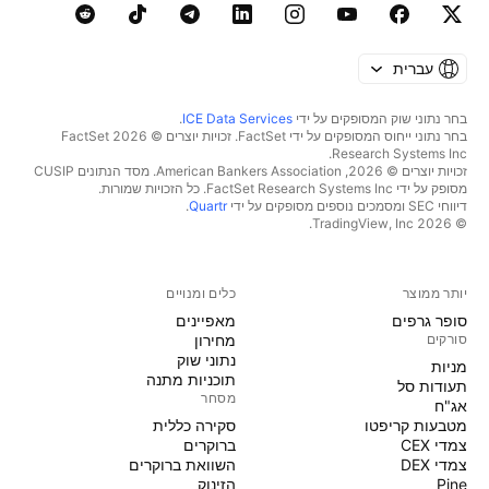
עברית
בחר נתוני שוק המסופקים על ידי
ICE Data Services
.
בחר נתוני ייחוס המסופקים על ידי FactSet. זכויות יוצרים © 2026 ‏FactSet
Research Systems Inc.‏
זכויות יוצרים © 2026, ‏American Bankers Association. מסד הנתונים CUSIP
מסופק על ידי FactSet Research Systems Inc. כל הזכויות שמורות.
דיווחי SEC ומסמכים נוספים מסופקים על ידי
Quartr
.
© 2026 ‏TradingView, Inc.‏
יותר ממוצר
כלים ומנויים
סופר גרפים
מאפיינים
סורקים
מחירון
נתוני שוק
מניות‏
תוכניות מתנה
תעודות סל
מסחר
אג"ח
מטבעות קריפטו
סקירה כללית
צמדי CEX
ברוקרים
צמדי DEX
השוואת ברוקרים
Pine
הזינוק