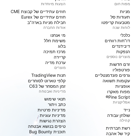
מפות חום
הצעות מיוחדות
מניות‏
חוזים עתידיים של קבוצת CME
תעודות סל
חוזים עתידיים של Eurex
מטבעות קריפטו
חבילת מניות בארה"ב
לוחות שנה
אודות החברה
כלכלי
מי אנחנו
דו"חות רווחים
משימת חלל
דיבידנדים
בלוג
הנפקות
מרכז תמיכה
מוצרים נוספים
קריירה
ערכת מדיה
זרם חדשות
מוצרים
פורטפוליו
גרפים פונדמנטליים
חנות TradingView
עקומות תשואה
קלפי טארוט לסוחרים
אופציות
זמן המסחר של C63
מפות מאקרו
מדיניות ואבטחה
Pine Script®
תנאי שימוש
אפליקציות
כתב ויתור
נייד
מדיניות פרטיות
שולחן עבודה
מדיניות עוגיות
קהילה
הצהרת נגישות
טיפים בנושא אבטחה
רשת חברתית
תוכנית Bug Bounty
קיר של אהבה