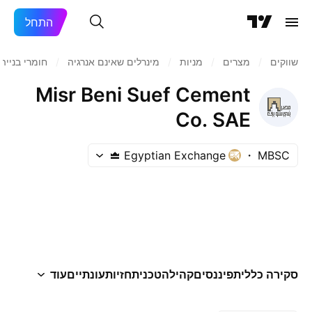
התחל
שווקים
/
מצרים
/
מניות‏
/
מינרלים שאינם אנרגיה
/
חומרי בנייה
Misr Beni Suef Cement
Co. SAE
Egyptian Exchange
MBSC
סקירה כללית
פיננסים
קהילה
טכני
תחזיות
עונתיים
עוד