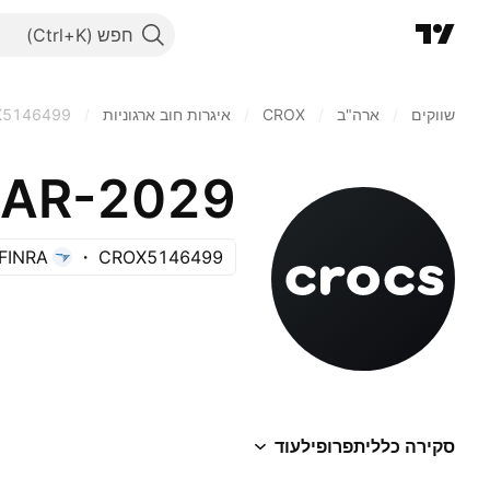
חפש
שווקים
/
ארה"ב‏
/
CROX
/
איגרות חוב ארגוניות
/
X5146499
-MAR-2029
FINRA
CROX5146499
סקירה כללית
פרופיל
עוד