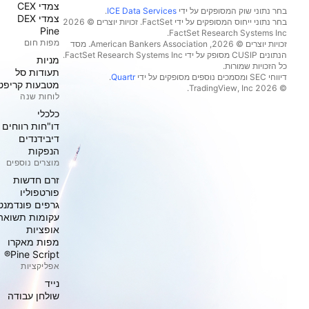
צמדי CEX
בחר נתוני שוק המסופקים על ידי
ICE Data Services
.
צמדי DEX
בחר נתוני ייחוס המסופקים על ידי FactSet. זכויות יוצרים © 2026
Pine
מפות חום
זכויות יוצרים © 2026, ‏American Bankers Association. מסד
הנתונים CUSIP מסופק על ידי FactSet Research Systems Inc.
מניות‏
כל הזכויות שמורות.
תעודות סל
דיווחי SEC ומסמכים נוספים מסופקים על ידי
Quartr
.
מטבעות קריפט
© 2026 ‏TradingView, Inc.‏
לוחות שנה
כלכלי
דו"חות רווחים
דיבידנדים
הנפקות
מוצרים נוספים
זרם חדשות
פורטפוליו
גרפים פונדמנט
עקומות תשואה
אופציות
מפות מאקרו
Pine Script®
אפליקציות
נייד
שולחן עבודה