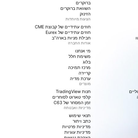
ברוקרים
השוואת ברוקרים
הזינוק
הצעות מיוחדות
חוזים עתידיים של קבוצת CME
חוזים עתידיים של Eurex
ו
חבילת מניות בארה"ב
אודות החברה
מי אנחנו
משימת חלל
בלוג
מרכז תמיכה
קריירה
ערכת מדיה
מוצרים
ליים
חנות TradingView
קלפי טארוט לסוחרים
זמן המסחר של C63
מדיניות ואבטחה
תנאי שימוש
כתב ויתור
מדיניות פרטיות
מדיניות עוגיות
הצהרת נגישות