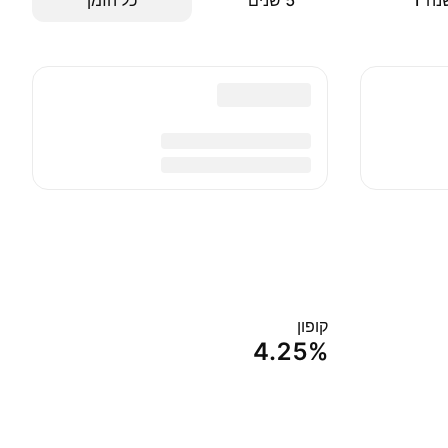
ה ‎1‎
‎5‎ שנים
כל הזמן
קופון
4.25%