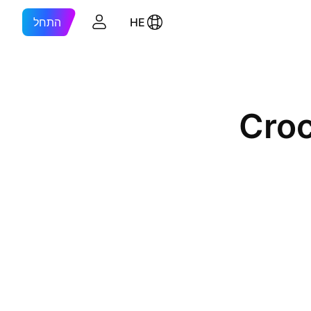
HE
התחל
Cro