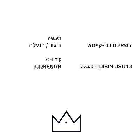
תעשיה
 שאינם בני-קיימא
ביגוד / הנעלה
קוד CFI
DBFNGR
ISIN
USU1
+2 נוספים