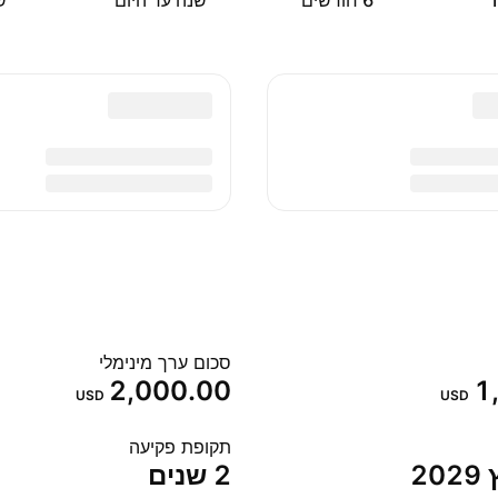
‎6‎ חודשים
שנה עד היום
שנ
סכום ערך מינימלי
2,000.00
1
USD
USD
תקופת פקיעה
2 שנים