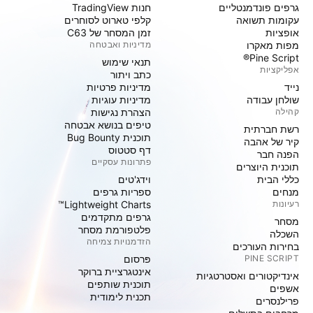
גרפים פונדמנטליים
חנות TradingView
עקומות תשואה
קלפי טארוט לסוחרים
אופציות
זמן המסחר של C63
מפות מאקרו
מדיניות ואבטחה
Pine Script®
תנאי שימוש
אפליקציות
כתב ויתור
נייד
מדיניות פרטיות
שולחן עבודה
מדיניות עוגיות
קהילה
הצהרת נגישות
טיפים בנושא אבטחה
רשת חברתית
תוכנית Bug Bounty
קיר של אהבה
דף סטטוס
הפנה חבר
פתרונות עסקיים
תוכנית היוצרים
כללי הבית
וידג'טים
מנחים
ספריות גרפים
רעיונות
Lightweight Charts™
גרפים מתקדמים
מסחר
פלטפורמת מסחר
השכלה
הזדמנויות צמיחה
בחירות העורכים
PINE SCRIPT
פּרסום
אינטגרציית ברוקר
אינדיקטורים ואסטרטגיות
תוכנית שותפים
אשפים
תכנית לימודית
פרילנסרים