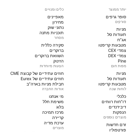
יותר ממוצר
כלים ומנויים
סופר גרפים
מאפיינים
סורקים
מחירון
נתוני שוק
מניות‏
תוכניות מתנה
תעודות סל
מסחר
אג"ח
מטבעות קריפטו
סקירה כללית
צמדי CEX
ברוקרים
צמדי DEX
השוואת ברוקרים
Pine
הזינוק
מפות חום
הצעות מיוחדות
מניות‏
חוזים עתידיים של קבוצת CME
תעודות סל
חוזים עתידיים של Eurex
מטבעות קריפטו
חבילת מניות בארה"ב
לוחות שנה
אודות החברה
כלכלי
מי אנחנו
דו"חות רווחים
משימת חלל
דיבידנדים
בלוג
הנפקות
מרכז תמיכה
מוצרים נוספים
קריירה
ערכת מדיה
זרם חדשות
מוצרים
פורטפוליו