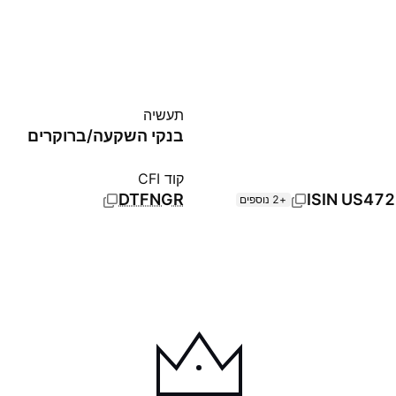
תעשיה
בנקי השקעה/ברוקרים
קוד CFI
DTFNGR
ISIN
US47
+2 נוספים