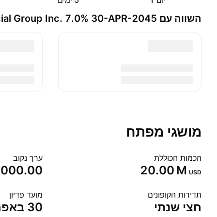
יום ‎1‎
‎5‎ ימים
השווה עם Jefferies Financial Group Inc. 7.0% 30-APR-2045
מושגי מפתח
הכמות הכוללת
ערך נקוב
,000.00
‪20.00 M‬
USD
תדירות הקופונים
מועד פדיון
חצי שנתי
30 באפר׳ 2045