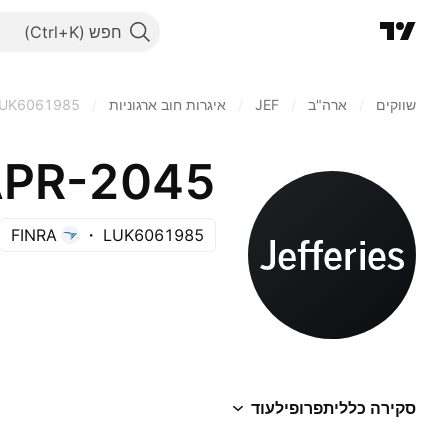
חפש
שווקים
/
ארה"ב‏
/
JEF
/
איגרות חוב ארגוניות
/
UK6061985
FINRA
LUK6061985
סקירה כללית
פרופיל
עוד