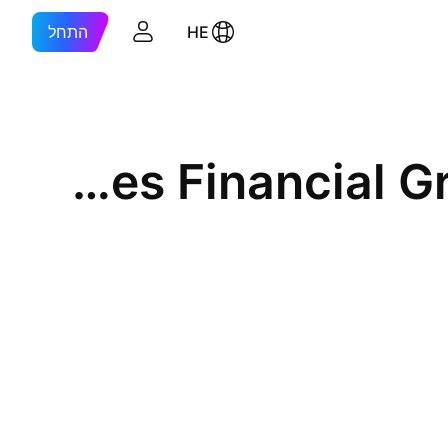
HE
התחל
Jefferies Financial Group Inc. 7.0% 30-APR-2045