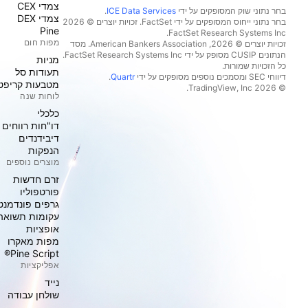
צמדי CEX
בחר נתוני שוק המסופקים על ידי
ICE Data Services
.
צמדי DEX
בחר נתוני ייחוס המסופקים על ידי FactSet. זכויות יוצרים © 2026
Pine
מפות חום
זכויות יוצרים © 2026, ‏American Bankers Association. מסד
הנתונים CUSIP מסופק על ידי FactSet Research Systems Inc.
מניות‏
כל הזכויות שמורות.
תעודות סל
דיווחי SEC ומסמכים נוספים מסופקים על ידי
Quartr
.
מטבעות קריפט
© 2026 ‏TradingView, Inc.‏
לוחות שנה
כלכלי
דו"חות רווחים
דיבידנדים
הנפקות
מוצרים נוספים
זרם חדשות
פורטפוליו
גרפים פונדמנט
עקומות תשואה
אופציות
מפות מאקרו
Pine Script®
אפליקציות
נייד
שולחן עבודה