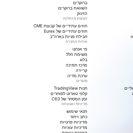
ברוקרים
השוואת ברוקרים
הזינוק
הצעות מיוחדות
חוזים עתידיים של קבוצת CME
חוזים עתידיים של Eurex
ו
חבילת מניות בארה"ב
אודות החברה
מי אנחנו
משימת חלל
בלוג
מרכז תמיכה
קריירה
ערכת מדיה
מוצרים
ליים
חנות TradingView
קלפי טארוט לסוחרים
זמן המסחר של C63
מדיניות ואבטחה
תנאי שימוש
כתב ויתור
מדיניות פרטיות
מדיניות עוגיות
הצהרת נגישות