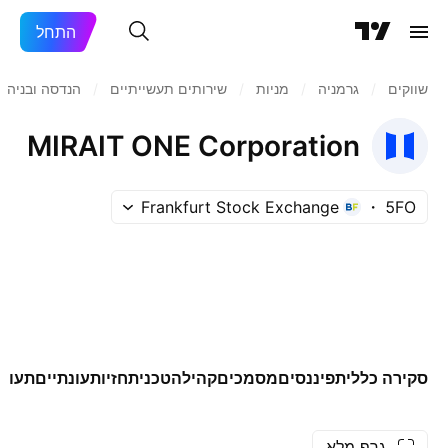
התחל
שווקים
/
גרמניה
/
מניות‏
/
שירותים תעשייתיים
/
הנדסה ובניה
MIRAIT ONE Corporation
Frankfurt Stock Exchange
5FO
סקירה כללית
פיננסים
מסמכים
קהילה
טכני
תחזיות
עונתיים
תעודו
גרף מלא