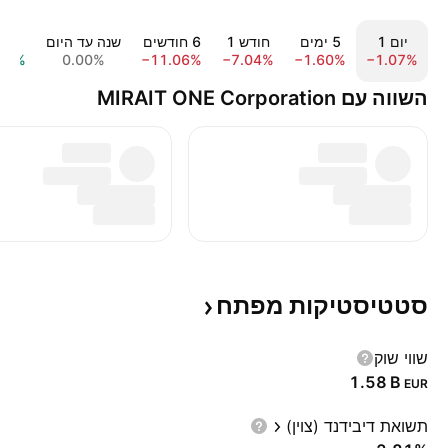
יום ‎1‎
‎5‎ ימים
חודש ‎1‎
‎6‎ חודשים
שנה עד היום
שנה ‎
45%
0.00%
−11.06%
−7.04%
−1.60%
−1.07%
השווה עם MIRAIT ONE Corporation
סטטיסטיקות
מפתח
שווי שוק
‪1.58 B‬
EUR
תשואת דיבידנד (צוין)