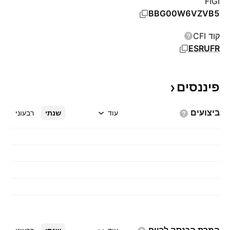
FIGI
BBG00W6VZVB5
קוד CFI
ESRUFR
פיננסים
ביצועים
עוד
שנתי
רבעוני