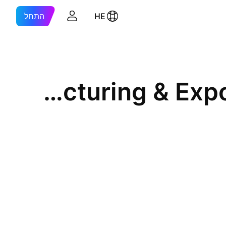
HE
התחל
Vietnam Manufacturing & Export Processing (Holdings) Ltd.