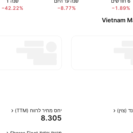
‎6‎ חודשים
שנה עד היום
שנה ‎1‎
−42.22%
−8.77%
−1.89%
Vietnam Manu
 (צוין)
יחס מחיר לרווח (TTM)
8.305