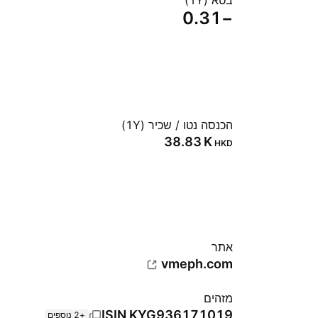
בטא (1Y)
−0.31
הכנסה נטו / שכיר (1Y)
‪38.83 K‬
HKD
אתר‏
vmeph.com
מזהים
ISIN
KYG936171019
+2 נוספים