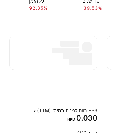
‎10‎ שנים
כל הזמן
−92.35%
−39.53%
EPS רווח למניה בסיסי (TTM)
0.030
HKD