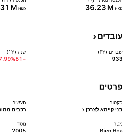
הכנסה נטו (FY)
הכנסה (FY)
.31 M‬
‪36.23 M‬
HKD
HKD
עובדים
עובדים (FY)
שנה (1Y)
−7.99%‬
−81
933
פרטים
סקטור
תעשיה
בני קיימא לצרכן
רכבים ממונ
מַטֶה
נוסד
2005
Bien Hoa