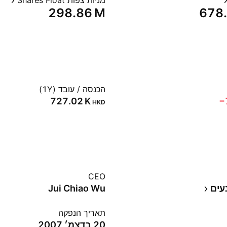
מניות צפות Shares Float
‪298.86 M‬
‪678
הכנסה / עובד (1Y)
‪727.02 K‬
‪
HKD
CEO
עים
Jui Chiao Wu
תאריך הנפקה
20 בדצמ׳ 2007