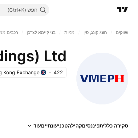
חפש
שווקים
/
הונג קונג, סין
/
מניות‏
/
בני קיימא לצרכן
/
רכבים ממו
g Kong Exchange
422
סקירה כללית
פיננסים
קהילה
טכני
עונתיים
עוד