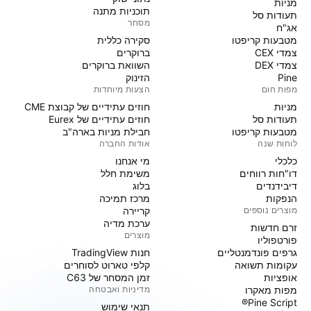
מניות‏
תוכניות מתנה
תעודות סל
מסחר
אג"ח
מטבעות קריפטו
סקירה כללית
צמדי CEX
ברוקרים
צמדי DEX
השוואת ברוקרים
Pine
הזינוק
מפות חום
הצעות מיוחדות
מניות‏
חוזים עתידיים של קבוצת CME
תעודות סל
חוזים עתידיים של Eurex
מטבעות קריפטו
חבילת מניות בארה"ב
לוחות שנה
אודות החברה
כלכלי
מי אנחנו
דו"חות רווחים
משימת חלל
דיבידנדים
בלוג
הנפקות
מרכז תמיכה
מוצרים נוספים
קריירה
ערכת מדיה
זרם חדשות
מוצרים
פורטפוליו
גרפים פונדמנטליים
חנות TradingView
עקומות תשואה
קלפי טארוט לסוחרים
אופציות
זמן המסחר של C63
מפות מאקרו
מדיניות ואבטחה
Pine Script®
תנאי שימוש