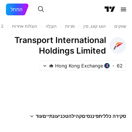
התחל
שווקים
/
הונג קונג, סין
/
מניות‏
/
הוֹבָלָה
/
הובלות אחרות
/
62
Transport International
Holdings Limited
Hong Kong Exchange
62
סקירה כללית
פיננסים
קהילה
טכני
עונתיים
עוד