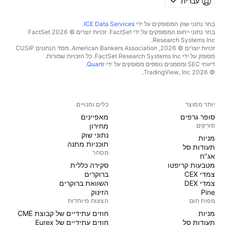
עברית
בחר נתוני שוק המסופקים על ידי
ICE Data Services
.
בחר נתוני ייחוס המסופקים על ידי FactSet. זכויות יוצרים © 2026 ‏FactSet
Research Systems Inc.‏
זכויות יוצרים © 2026, ‏American Bankers Association. מסד הנתונים CUSIP
מסופק על ידי FactSet Research Systems Inc. כל הזכויות שמורות.
דיווחי SEC ומסמכים נוספים מסופקים על ידי
Quartr
.
© 2026 ‏TradingView, Inc.‏
יותר ממוצר
כלים ומנויים
סופר גרפים
מאפיינים
סורקים
מחירון
נתוני שוק
מניות‏
תוכניות מתנה
תעודות סל
מסחר
אג"ח
מטבעות קריפטו
סקירה כללית
צמדי CEX
ברוקרים
צמדי DEX
השוואת ברוקרים
Pine
הזינוק
מפות חום
הצעות מיוחדות
מניות‏
חוזים עתידיים של קבוצת CME
תעודות סל
חוזים עתידיים של Eurex