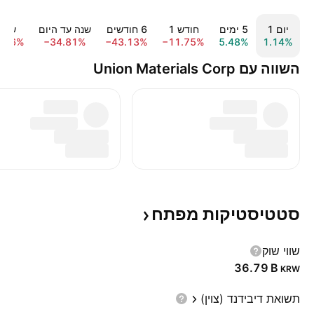
יום ‎1‎
‎5‎ ימים
חודש ‎1‎
‎6‎ חודשים
שנה עד היום
שנה 1‎
6.66%
−34.81%
−43.13%
−11.75%
5.48%
1.14%
השווה עם Union Materials Corp
סטטיסטיקות
מפתח
שווי שוק
‪36.79 B‬
KRW
תשואת דיבידנד (צוין)