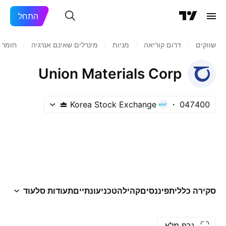
התחל
שווקים
/
דרום קוריאה
/
מניות‏
/
מינרלים שאינם אנרגיה
/
חומרי 
Union Materials Corp
Korea Stock Exchange
047400
סקירה כללית
פיננסים
קהילה
טכני
עונתיים
תעודות סל
עוד
גרף מלא