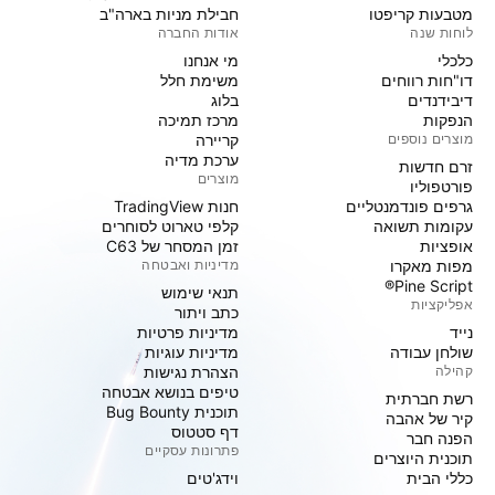
מטבעות קריפטו
חבילת מניות בארה"ב
לוחות שנה
אודות החברה
כלכלי
מי אנחנו
דו"חות רווחים
משימת חלל
דיבידנדים
בלוג
הנפקות
מרכז תמיכה
מוצרים נוספים
קריירה
ערכת מדיה
זרם חדשות
מוצרים
פורטפוליו
גרפים פונדמנטליים
חנות TradingView
עקומות תשואה
קלפי טארוט לסוחרים
אופציות
זמן המסחר של C63
מפות מאקרו
מדיניות ואבטחה
Pine Script®
תנאי שימוש
אפליקציות
כתב ויתור
נייד
מדיניות פרטיות
שולחן עבודה
מדיניות עוגיות
קהילה
הצהרת נגישות
טיפים בנושא אבטחה
רשת חברתית
תוכנית Bug Bounty
קיר של אהבה
דף סטטוס
הפנה חבר
פתרונות עסקיים
תוכנית היוצרים
כללי הבית
וידג'טים