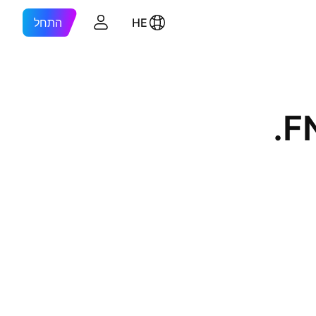
HE
התחל
F