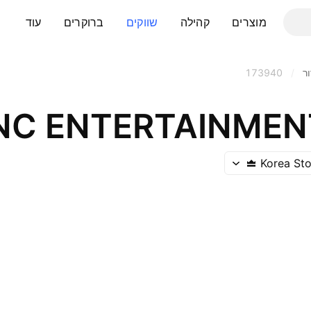
מוצרים
קהילה
שווקים
ברוקרים
עוד
ר
/
173940
NC ENTERTAINMENT
Korea St