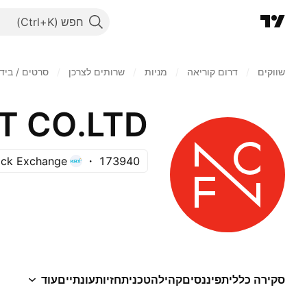
חפש
שווקים
/
דרום קוריאה
/
מניות‏
/
שרותים לצרכן
/
סרטים / בידו
 CO.LTD.
ock Exchange
173940
סקירה כללית
פיננסים
קהילה
טכני
תחזיות
עונתיים
עוד