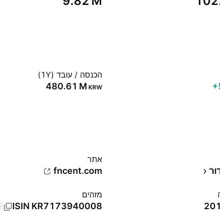
‪9.82 M‬
‪102
הכנסה / עובד (1Y)
‪480.61 M‬
‪
KRW
אתר‏
ור
fncent.com
מזהים
ISIN
KR7173940008
+1 