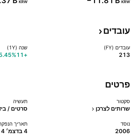
.37 B‬
‪−11.81 B‬
KRW
KRW
עובדים
עובדים (FY)
שנה (1Y)
+5.45%‬
+11
213
פרטים
סקטור
תעשיה
שרותים לצרכן
סרטים / ביד
נוסד
תאריך הנפקה
2006
4 בדצמ׳ 2014