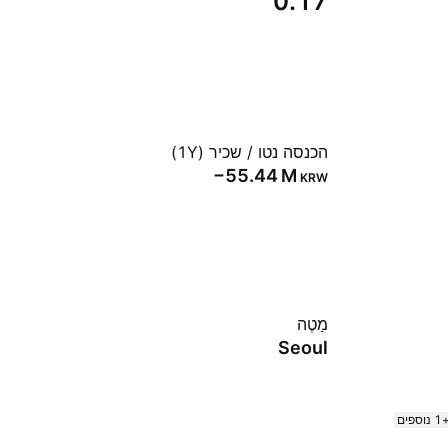
0.17
הכנסה נטו / שכיר (1Y)
‪−55.44 M‬
KRW
מַטֶה
Seoul
נוספים