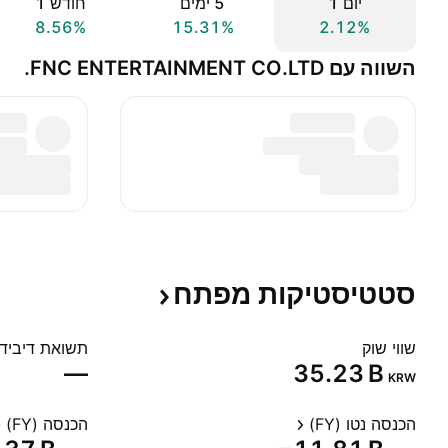
יום ‎1‎
‎5‎ ימים
חודש ‎1‎
8.56%
15.31%
2.12%
השווה עם FNC ENTERTAINMENT CO.LTD.
סטטיסטיקות
מפתח
שווי שוק
תשואת דיבידנד
—
‪35.23 B‬
KRW
הכנסה נטו (FY)
הכנסה (FY)