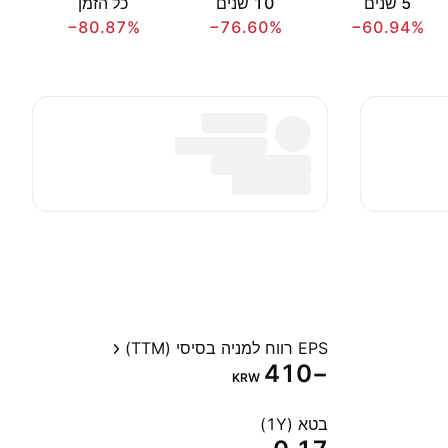
‎5‎ שנים
‎10‎ שנים
כל הזמן
−80.87%
−76.60%
−60.94%
EPS רווח למניה בסיסי (TTM)
−410
KRW
בטא (1Y)