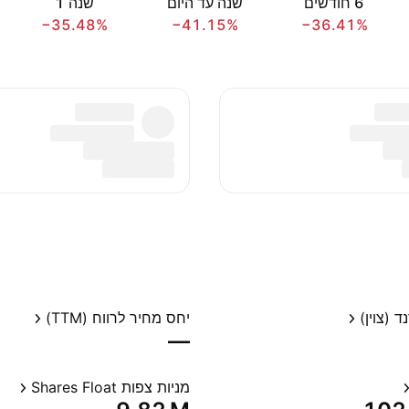
‎6‎ חודשים
שנה עד היום
שנה ‎1‎
−35.48%
−41.15%
−36.41%
 (צוין)
יחס מחיר לרווח (TTM)
—
מניות צפות Shares Float