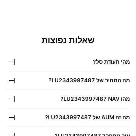
שאלות נפוצות
מהי תעודת סל?
מה המחיר של
LU2343997487
?
מהו
NAV?
LU2343997487
מה זה AUM של
LU2343997487
?
איך מתפקד
LU2343997487
?