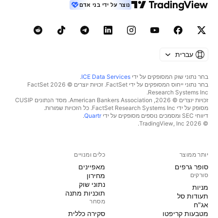
נוצר על ידי בני אדם
עברית
בחר נתוני שוק המסופקים על ידי
ICE Data Services
.
בחר נתוני ייחוס המסופקים על ידי FactSet. זכויות יוצרים © 2026 ‏FactSet
Research Systems Inc.‏
זכויות יוצרים © 2026, ‏American Bankers Association. מסד הנתונים CUSIP
מסופק על ידי FactSet Research Systems Inc. כל הזכויות שמורות.
דיווחי SEC ומסמכים נוספים מסופקים על ידי
Quartr
.
© 2026 ‏TradingView, Inc.‏
יותר ממוצר
כלים ומנויים
סופר גרפים
מאפיינים
סורקים
מחירון
נתוני שוק
מניות‏
תוכניות מתנה
תעודות סל
מסחר
אג"ח
מטבעות קריפטו
סקירה כללית