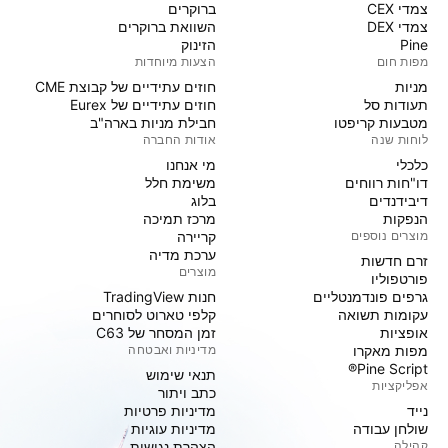
צמדי CEX
ברוקרים
צמדי DEX
השוואת ברוקרים
Pine
הזינוק
מפות חום
הצעות מיוחדות
מניות‏
חוזים עתידיים של קבוצת CME
תעודות סל
חוזים עתידיים של Eurex
מטבעות קריפטו
חבילת מניות בארה"ב
לוחות שנה
אודות החברה
כלכלי
מי אנחנו
דו"חות רווחים
משימת חלל
דיבידנדים
בלוג
הנפקות
מרכז תמיכה
מוצרים נוספים
קריירה
ערכת מדיה
זרם חדשות
מוצרים
פורטפוליו
גרפים פונדמנטליים
חנות TradingView
עקומות תשואה
קלפי טארוט לסוחרים
אופציות
זמן המסחר של C63
מפות מאקרו
מדיניות ואבטחה
Pine Script®
תנאי שימוש
אפליקציות
כתב ויתור
נייד
מדיניות פרטיות
שולחן עבודה
מדיניות עוגיות
קהילה
הצהרת נגישות