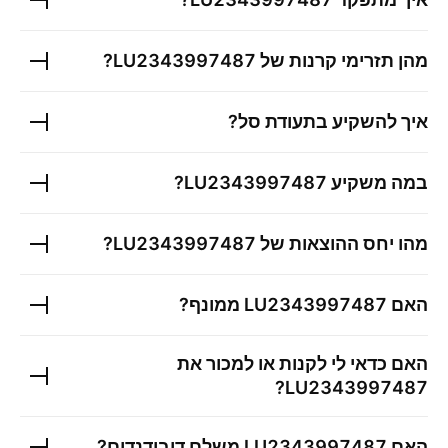
מהן תזרימי קרנות של
LU2343997487
?
איך להשקיע בתעודת סל?
במה משקיע
LU2343997487
?
מהו יחס ההוצאות של
LU2343997487
?
האם
LU2343997487
ממונף?
האם כדאי לי לקנות או למכור את
?
LU2343997487
האם
LU2343997487
משלם דיבידנדים?