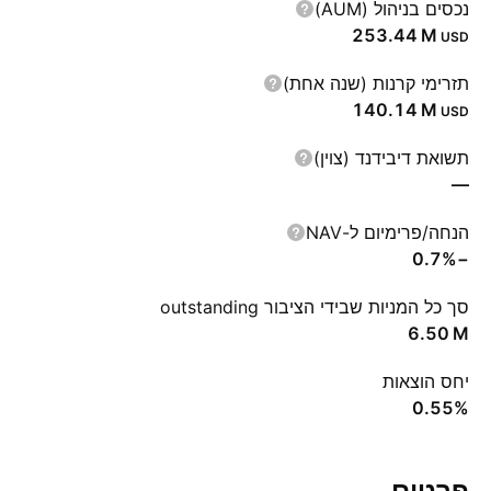
נכסים בניהול (AUM)
‪253.44 M‬
USD
תזרימי קרנות (שנה אחת)
‪140.14 M‬
USD
תשואת דיבידנד (צוין)
—
הנחה/פרימיום ל-NAV
−0.7%
סך כל המניות שבידי הציבור outstanding
‪6.50 M‬
יחס הוצאות
0.55%
פרטים