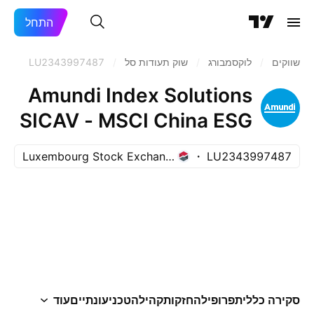
התחל
שווקים
/
לוקסמבורג
/
שוק תעודות סל
/
LU2343997487
Amundi Index Solutions
SICAV - MSCI China ESG
Selection UCITS ETF DR
Luxembourg Stock Exchange
LU2343997487
Capitalisation
סקירה כללית
פרופיל
החזקות
קהילה
טכני
עונתיים
עוד