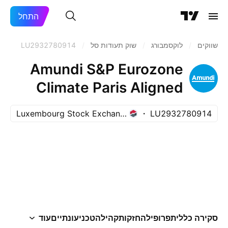
התחל
שווקים
/
לוקסמבורג
/
שוק תעודות סל
/
LU2932780914
Amundi S&P Eurozone
Climate Paris Aligned
Ucits ETF Distribution
Luxembourg Stock Exchange
LU2932780914
סקירה כללית
פרופיל
החזקות
קהילה
טכני
עונתיים
עוד