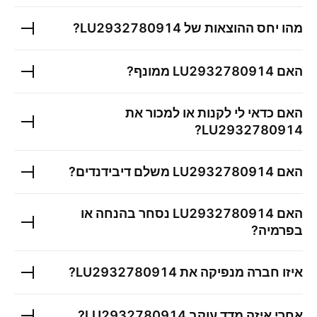
מהו יחס ההוצאות של
LU2932780914
?
האם
LU2932780914
ממונף?
האם כדאי לי לקנות או למכור את
?
LU2932780914
האם
LU2932780914
משלם דיבידנדים?
האם
LU2932780914
נסחר בהנחה או
בפרמיה?
איזו חברה מנפיקה את
LU2932780914
?
אחרי איזה מדד עוקב
LU2932780914
?