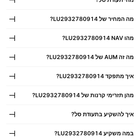
מה המחיר של
LU2932780914
?
מהו
NAV?
LU2932780914
מה זה AUM של
LU2932780914
?
איך מתפקד
LU2932780914
?
מהן תזרימי קרנות של
LU2932780914
?
איך להשקיע בתעודת סל?
במה משקיע
LU2932780914
?