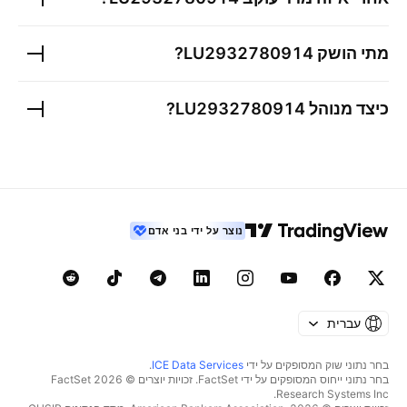
מתי הושק
LU2932780914
?
כיצד מנוהל
LU2932780914
?
נוצר על ידי בני אדם
עברית
בחר נתוני שוק המסופקים על ידי
ICE Data Services
.
בחר נתוני ייחוס המסופקים על ידי FactSet. זכויות יוצרים © 2026 ‏FactSet
Research Systems Inc.‏