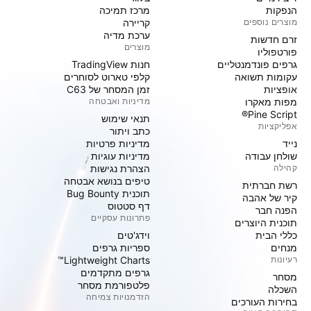
הנפקות
מרכז תמיכה
מוצרים נוספים
קריירה
ערכת מדיה
זרם חדשות
מוצרים
פורטפוליו
גרפים פונדמנטליים
חנות TradingView
עקומות תשואה
קלפי טארוט לסוחרים
אופציות
זמן המסחר של C63
מפות מאקרו
מדיניות ואבטחה
Pine Script®
תנאי שימוש
אפליקציות
כתב ויתור
נייד
מדיניות פרטיות
שולחן עבודה
מדיניות עוגיות
קהילה
הצהרת נגישות
טיפים בנושא אבטחה
רשת חברתית
תוכנית Bug Bounty
קיר של אהבה
דף סטטוס
הפנה חבר
פתרונות עסקיים
תוכנית היוצרים
כללי הבית
וידג'טים
מנחים
ספריות גרפים
רעיונות
Lightweight Charts™
גרפים מתקדמים
מסחר
פלטפורמת מסחר
השכלה
הזדמנויות צמיחה
בחירות העורכים