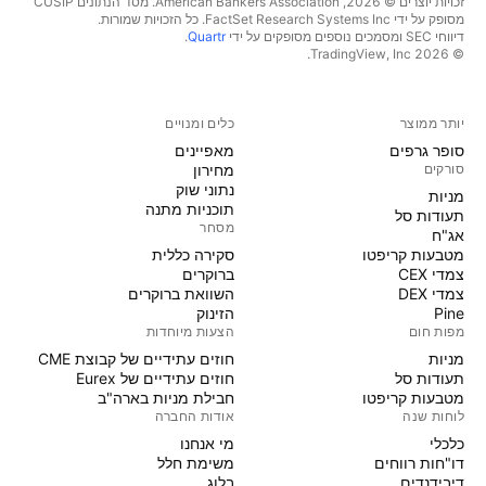
זכויות יוצרים © 2026, ‏American Bankers Association. מסד הנתונים CUSIP
מסופק על ידי FactSet Research Systems Inc. כל הזכויות שמורות.
דיווחי SEC ומסמכים נוספים מסופקים על ידי
Quartr
.
© 2026 ‏TradingView, Inc.‏
יותר ממוצר
כלים ומנויים
סופר גרפים
מאפיינים
סורקים
מחירון
נתוני שוק
מניות‏
תוכניות מתנה
תעודות סל
מסחר
אג"ח
מטבעות קריפטו
סקירה כללית
צמדי CEX
ברוקרים
צמדי DEX
השוואת ברוקרים
Pine
הזינוק
מפות חום
הצעות מיוחדות
מניות‏
חוזים עתידיים של קבוצת CME
תעודות סל
חוזים עתידיים של Eurex
מטבעות קריפטו
חבילת מניות בארה"ב
לוחות שנה
אודות החברה
כלכלי
מי אנחנו
דו"חות רווחים
משימת חלל
דיבידנדים
בלוג