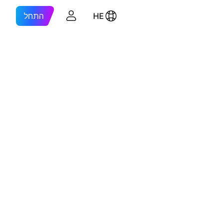
HE
התחל