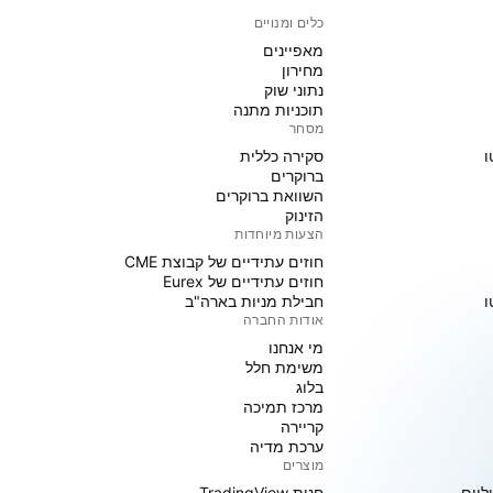
כלים ומנויים
מאפיינים
מחירון
נתוני שוק
תוכניות מתנה
מסחר
ו
סקירה כללית
ברוקרים
השוואת ברוקרים
הזינוק
הצעות מיוחדות
חוזים עתידיים של קבוצת CME
חוזים עתידיים של Eurex
ו
חבילת מניות בארה"ב
אודות החברה
מי אנחנו
משימת חלל
בלוג
מרכז תמיכה
קריירה
ערכת מדיה
מוצרים
ליים
חנות TradingView