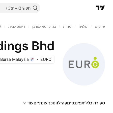
חפש
שווקים
/
מלזיה
/
מניות‏
/
בני קיימא לצרכן
/
ריהוט לבית
/
O
dings Bhd.
Bursa Malaysia
EURO
סקירה כללית
פיננסים
קהילה
טכני
עונתיים
עוד