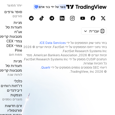
יותר ממוצר
נוצר על ידי בני אדם
סופר גרפים
סורקים
מניות‏
תעודות סל
עברית
אג"ח
מטבעות קריפט
צמדי CEX
בחר נתוני שוק המסופקים על ידי
ICE Data Services
.
צמדי DEX
בחר נתוני ייחוס המסופקים על ידי FactSet. זכויות יוצרים © 2026
Pine
מפות חום
זכויות יוצרים © 2026, ‏American Bankers Association. מסד
הנתונים CUSIP מסופק על ידי FactSet Research Systems Inc.
מניות‏
כל הזכויות שמורות.
תעודות סל
דיווחי SEC ומסמכים נוספים מסופקים על ידי
Quartr
.
מטבעות קריפט
© 2026 ‏TradingView, Inc.‏
לוחות שנה
כלכלי
דו"חות רווחים
דיבידנדים
הנפקות
מוצרים נוספים
זרם חדשות
פורטפוליו
גרפים פונדמנט