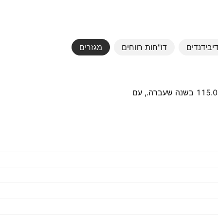
יבידנדים
דו"חות רווחים
מגזרים
התרומה הגדולה ביותר הגיעה מ-מלזיה, אשר היוותה ‪115.05 M‬ MYR בשנה שעברה., עם