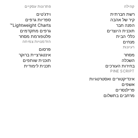
קהילה
פתרונות עסקיים
רשת חברתית
וידג'טים
קיר של אהבה
ספריות גרפים
הפנה חבר
Lightweight Charts™
תוכנית היוצרים
גרפים מתקדמים
כללי הבית
פלטפורמת מסחר
מנחים
הזדמנויות צמיחה
רעיונות
פּרסום
מסחר
אינטגרציית ברוקר
השכלה
תוכנית שותפים
בחירות העורכים
תכנית לימודית
PINE SCRIPT
אינדיקטורים ואסטרטגיות
אשפים
פרילנסרים
מרחבים בתשלום