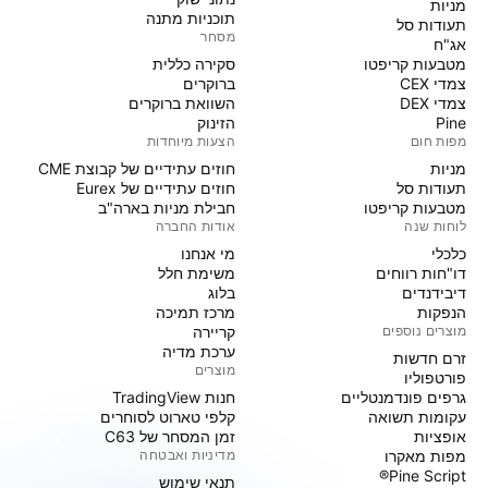
מניות‏
תוכניות מתנה
תעודות סל
מסחר
אג"ח
מטבעות קריפטו
סקירה כללית
צמדי CEX
ברוקרים
צמדי DEX
השוואת ברוקרים
Pine
הזינוק
מפות חום
הצעות מיוחדות
מניות‏
חוזים עתידיים של קבוצת CME
תעודות סל
חוזים עתידיים של Eurex
מטבעות קריפטו
חבילת מניות בארה"ב
לוחות שנה
אודות החברה
כלכלי
מי אנחנו
דו"חות רווחים
משימת חלל
דיבידנדים
בלוג
הנפקות
מרכז תמיכה
מוצרים נוספים
קריירה
ערכת מדיה
זרם חדשות
מוצרים
פורטפוליו
גרפים פונדמנטליים
חנות TradingView
עקומות תשואה
קלפי טארוט לסוחרים
אופציות
זמן המסחר של C63
מפות מאקרו
מדיניות ואבטחה
Pine Script®
תנאי שימוש