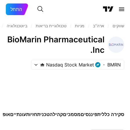
התחל
שווקים
/
ארה"ב‏
/
מניות‏
/
טכנולוגיית בריאות
/
ביוטכנולוגיה
/
BioMarin Pharmaceutical
Inc.
Nasdaq Stock Market
BMRN
סקירה כללית
פיננסים
מסמכים
קהילה
טכני
תחזיות
עונתיים
אופצי