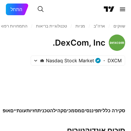
התחל
שווקים
/
ארה"ב‏
/
מניות‏
/
טכנולוגיית בריאות
/
התמחויות רפואי
DexCom, Inc.
Nasdaq Stock Market
DXCM
סקירה כללית
פיננסים
מסמכים
קהילה
טכני
תחזיות
עונתיים
אופצי
סיכום אינדיקטורים