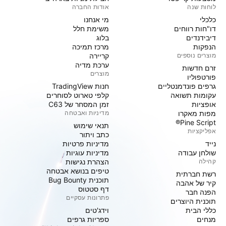
לוחות שנה
אודות החברה
כלכלי
מי אנחנו
דו"חות רווחים
משימת חלל
דיבידנדים
בלוג
הנפקות
מרכז תמיכה
מוצרים נוספים
קריירה
ערכת מדיה
זרם חדשות
מוצרים
פורטפוליו
גרפים פונדמנטליים
חנות TradingView
עקומות תשואה
קלפי טארוט לסוחרים
אופציות
זמן המסחר של C63
מפות מאקרו
מדיניות ואבטחה
Pine Script®
תנאי שימוש
אפליקציות
כתב ויתור
נייד
מדיניות פרטיות
שולחן עבודה
מדיניות עוגיות
קהילה
הצהרת נגישות
טיפים בנושא אבטחה
רשת חברתית
תוכנית Bug Bounty
קיר של אהבה
דף סטטוס
הפנה חבר
פתרונות עסקיים
תוכנית היוצרים
כללי הבית
וידג'טים
מנחים
ספריות גרפים