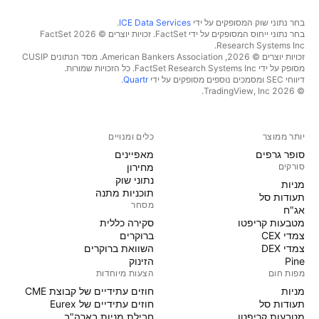
בחר נתוני שוק המסופקים על ידי
ICE Data Services
.
בחר נתוני ייחוס המסופקים על ידי FactSet. זכויות יוצרים © 2026 ‏FactSet
Research Systems Inc.‏
זכויות יוצרים © 2026, ‏American Bankers Association. מסד הנתונים CUSIP
מסופק על ידי FactSet Research Systems Inc. כל הזכויות שמורות.
דיווחי SEC ומסמכים נוספים מסופקים על ידי
Quartr
.
© 2026 ‏TradingView, Inc.‏
יותר ממוצר
כלים ומנויים
סופר גרפים
מאפיינים
סורקים
מחירון
נתוני שוק
מניות‏
תוכניות מתנה
תעודות סל
מסחר
אג"ח
מטבעות קריפטו
סקירה כללית
צמדי CEX
ברוקרים
צמדי DEX
השוואת ברוקרים
Pine
הזינוק
מפות חום
הצעות מיוחדות
מניות‏
חוזים עתידיים של קבוצת CME
תעודות סל
חוזים עתידיים של Eurex
מטבעות קריפטו
חבילת מניות בארה"ב