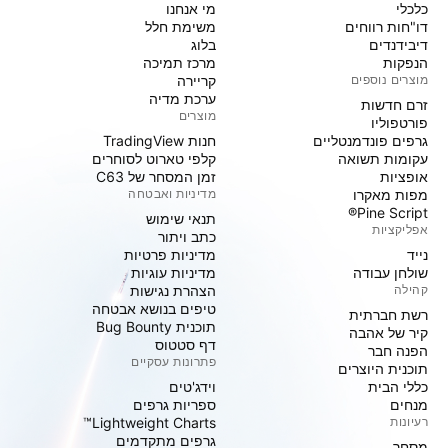
כלכלי
מי אנחנו
דו"חות רווחים
משימת חלל
דיבידנדים
בלוג
הנפקות
מרכז תמיכה
מוצרים נוספים
קריירה
ערכת מדיה
זרם חדשות
מוצרים
פורטפוליו
גרפים פונדמנטליים
חנות TradingView
עקומות תשואה
קלפי טארוט לסוחרים
אופציות
זמן המסחר של C63
מפות מאקרו
מדיניות ואבטחה
Pine Script®
תנאי שימוש
אפליקציות
כתב ויתור
נייד
מדיניות פרטיות
שולחן עבודה
מדיניות עוגיות
קהילה
הצהרת נגישות
טיפים בנושא אבטחה
רשת חברתית
תוכנית Bug Bounty
קיר של אהבה
דף סטטוס
הפנה חבר
פתרונות עסקיים
תוכנית היוצרים
כללי הבית
וידג'טים
מנחים
ספריות גרפים
רעיונות
Lightweight Charts™
גרפים מתקדמים
מסחר