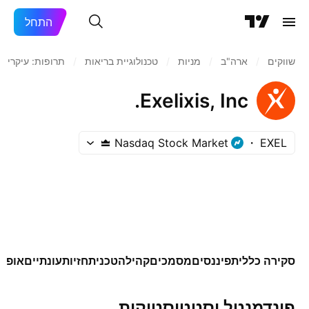
התחל
שווקים
/
ארה"ב‏
/
מניות‏
/
טכנולוגיית בריאות
/
תרופות: עיקרי
Exelixis, Inc.
Nasdaq Stock Market
EXEL
סקירה כללית
פיננסים
מסמכים
קהילה
טכני
תחזיות
עונתיים
אופצי
פונדמנטל וסטטיסטיקות