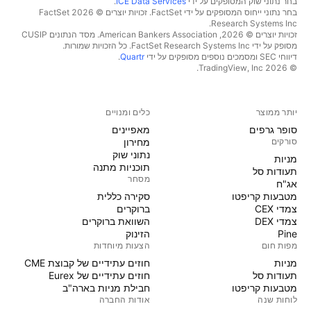
בחר נתוני שוק המסופקים על ידי
ICE Data Services
.
בחר נתוני ייחוס המסופקים על ידי FactSet. זכויות יוצרים © 2026 ‏FactSet
Research Systems Inc.‏
זכויות יוצרים © 2026, ‏American Bankers Association. מסד הנתונים CUSIP
מסופק על ידי FactSet Research Systems Inc. כל הזכויות שמורות.
דיווחי SEC ומסמכים נוספים מסופקים על ידי
Quartr
.
© 2026 ‏TradingView, Inc.‏
יותר ממוצר
כלים ומנויים
סופר גרפים
מאפיינים
סורקים
מחירון
נתוני שוק
מניות‏
תוכניות מתנה
תעודות סל
מסחר
אג"ח
מטבעות קריפטו
סקירה כללית
צמדי CEX
ברוקרים
צמדי DEX
השוואת ברוקרים
Pine
הזינוק
מפות חום
הצעות מיוחדות
מניות‏
חוזים עתידיים של קבוצת CME
תעודות סל
חוזים עתידיים של Eurex
מטבעות קריפטו
חבילת מניות בארה"ב
לוחות שנה
אודות החברה