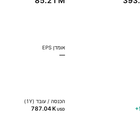
‪85.21 M‬
‪393
אומדן EPS
—
הכנסה / עובד (1Y)
‪787.04 K‬
‪
USD