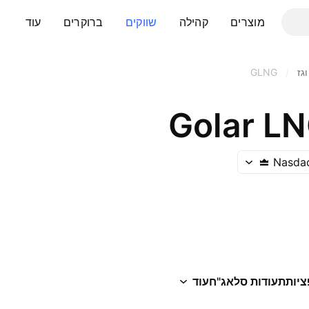
מוצרים
קהילה
שווקים
ברוקרים
עוד
גז
/
GLNG
Golar LN
Nasda
ציות
תעודות סל
אג"ח
עוד