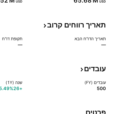
.52 M‬
‪65.68 M‬
USD
USD
תאריך רווחים
קרוב
תאריך הדו"ח הבא
תקופת דו"ח
—
—
עובדים
עובדים (FY)
שנה (1Y)
+5.49%‬
+26
500
פרטים