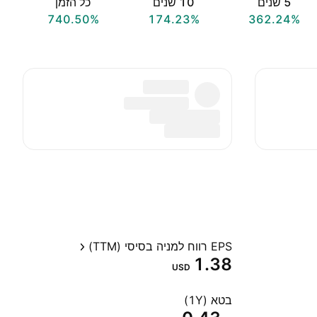
‎5‎ שנים
‎10‎ שנים
כל הזמן
740.50%
174.23%
362.24%
EPS רווח למניה בסיסי (TTM)
1.38
USD
בטא (1Y)