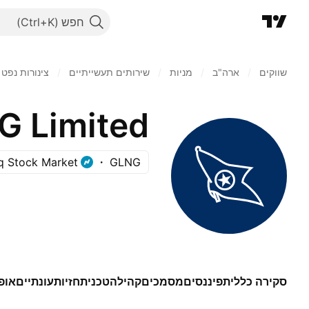
חפש
שווקים
/
ארה"ב‏
/
מניות‏
/
שירותים תעשייתיים
/
צינורות נפט ו
G Limited
q Stock Market
GLNG
סקירה כללית
פיננסים
מסמכים
קהילה
טכני
תחזיות
עונתיים
אופ