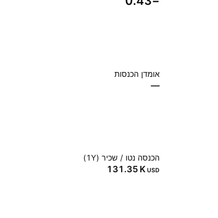
−0.43
אומדן הכנסות
—
הכנסה נטו / שכיר (1Y)
‪131.35 K‬
USD