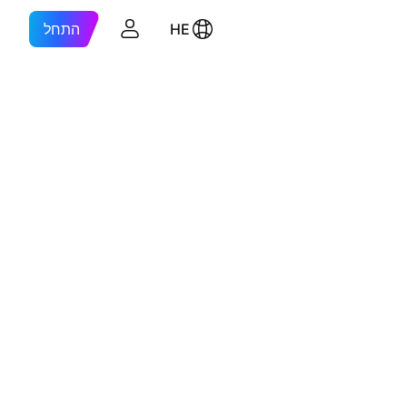
HE
התחל