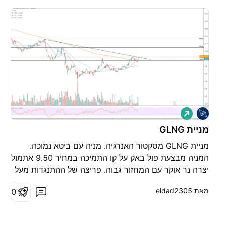
ל
ו
נ
מניית GLNG
ג
מניית GLNG מסקטור האנרגיה. מניה עם ביטא נמוכה.
המניה מבצעת פול באק על קו התמיכה במחיר 9.50 אתמול
יצרה נר אוקר עם המחזור גבוה. פריצה של ההתנגדות מעל
11.00 יכולה להוות המשך עליות. בע"ה נעשה ונצליח, אין
מאת ‎eldad2305‎
0
באמור המלצה