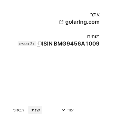
אתר‏
golarlng.com
מזהים
ISIN
BMG9456A1009
+2 נוספים
עוד
שנתי
רבעוני