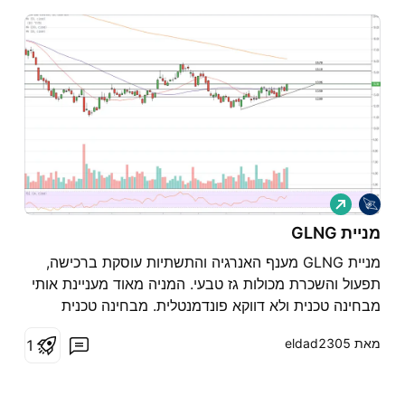
ל
ו
נ
מניית GLNG
ג
מניית GLNG מענף האנרגיה והתשתיות עוסקת ברכישה,
תפעול והשכרת מכולות גז טבעי. המניה מאוד מעניינת אותי
מבחינה טכנית ולא דווקא פונדמנטלית. מבחינה טכנית
המניה מצאה תחתית במחיר 12.00. אתמול המניה יצרה נר
מאת ‎eldad2305‎
1
אוקר עם מחזור גבוה ממש בקצה קו ההתנגדות במחיר
14.00. פריצה של ההתנגדות והמניה צפויה להמשיך את
מגמת העל