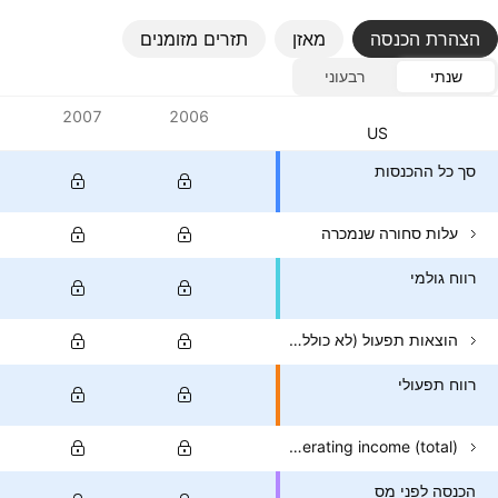
הצהרת הכנסה
מאזן
תזרים מזומנים
שנתי
רבעוני
ערכים
2007
2006
מטבע: USD
סך כל ההכנסות
עלות סחורה שנמכרה
רווח גולמי
הוצאות תפעול (לא כולל COGS)
רווח תפעולי
Non-operating income (total)
הכנסה לפני מס