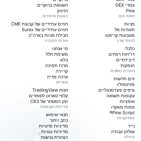
צמדי DEX
השוואת ברוקרים
Pine
הזינוק
מפות חום
הצעות מיוחדות
מניות‏
חוזים עתידיים של קבוצת CME
תעודות סל
חוזים עתידיים של Eurex
מטבעות קריפטו
חבילת מניות בארה"ב
לוחות שנה
אודות החברה
כלכלי
מי אנחנו
דו"חות רווחים
משימת חלל
דיבידנדים
בלוג
הנפקות
מרכז תמיכה
מוצרים נוספים
קריירה
ערכת מדיה
זרם חדשות
מוצרים
פורטפוליו
גרפים פונדמנטליים
חנות TradingView
עקומות תשואה
קלפי טארוט לסוחרים
אופציות
זמן המסחר של C63
מפות מאקרו
מדיניות ואבטחה
Pine Script®
תנאי שימוש
אפליקציות
כתב ויתור
נייד
מדיניות פרטיות
שולחן עבודה
מדיניות עוגיות
קהילה
הצהרת נגישות