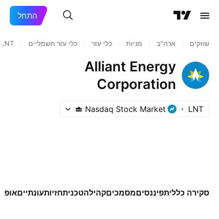
התחל
שווקים
/
ארה"ב‏
/
מניות‏
/
כלי עזר
/
כלי עזר חשמליים
/
LNT
Alliant Energy
Corporation
Nasdaq Stock Market
LNT
סקירה כללית
פיננסים
מסמכים
קהילה
טכני
תחזיות
עונתיים
אופצי