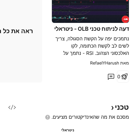
דעה לניתוח טכני OLB - ניטראלי
ראה את כל ה
נתמכים יפה על הקשת הסגולה, צריך
לשים לב לקשת הכתומה, לקו
האלכסוני הצהוב. RSI - נתמך על
הקשת. MACD - מתחיל להראות נרות
מאת ‎RefaelYHarush‎
ירוקים. MFI - נתמך על הקשת. סה"כ
נראית טוב למעקב. 5.7 - התנגדות
0
חזקה. דעה אישית שלי. אין באמור
המלצה, כל העושה שימוש בפוסט זה
על אחריותו הבלעדית. בהצלחה רבה !
טכני
מסכם את מה שהאינדיקטורים
מציעים.
ניטראלי