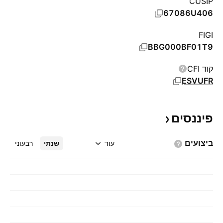
CUSIP
67086U406
FIGI
BBG000BF01T9
קוד CFI
ESVUFR
פיננסים
ביצועים
עוד
שנתי
רבעוני