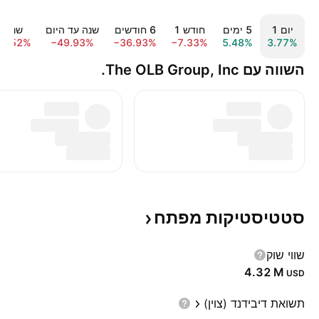
יום ‎1‎
‎5‎ ימים
חודש ‎1‎
‎6‎ חודשים
שנה עד היום
שנה ‎1‎
80.52%
−49.93%
−36.93%
−7.33%
5.48%
3.77%
השווה עם The OLB Group, Inc.
סטטיסטיקות
מפתח
שווי שוק
‪4.32 M‬
USD
תשואת דיבידנד (צוין)