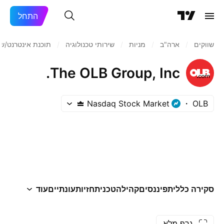
התחל
שווקים
/
ארה"ב‏
/
מניות‏
/
שירותי טכנולוגיה
/
תוכנת אינטרנט/שי
The OLB Group, Inc.
Nasdaq Stock Market
OLB
סקירה כללית
פיננסים
קהילה
טכני
תחזיות
עונתיים
עוד
גרף מלא