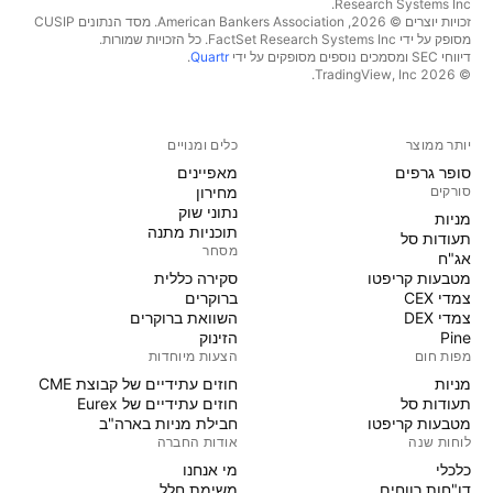
Research Systems Inc.‏
זכויות יוצרים © 2026, ‏American Bankers Association. מסד הנתונים CUSIP
מסופק על ידי FactSet Research Systems Inc. כל הזכויות שמורות.
דיווחי SEC ומסמכים נוספים מסופקים על ידי
Quartr
.
© 2026 ‏TradingView, Inc.‏
יותר ממוצר
כלים ומנויים
סופר גרפים
מאפיינים
סורקים
מחירון
נתוני שוק
מניות‏
תוכניות מתנה
תעודות סל
מסחר
אג"ח
מטבעות קריפטו
סקירה כללית
צמדי CEX
ברוקרים
צמדי DEX
השוואת ברוקרים
Pine
הזינוק
מפות חום
הצעות מיוחדות
מניות‏
חוזים עתידיים של קבוצת CME
תעודות סל
חוזים עתידיים של Eurex
מטבעות קריפטו
חבילת מניות בארה"ב
לוחות שנה
אודות החברה
כלכלי
מי אנחנו
דו"חות רווחים
משימת חלל