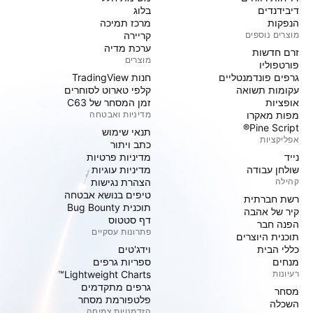
דיבידנדים
בלוג
הנפקות
מרכז תמיכה
מוצרים נוספים
קריירה
ערכת מדיה
זרם חדשות
מוצרים
פורטפוליו
גרפים פונדמנטליים
חנות TradingView
עקומות תשואה
קלפי טארוט לסוחרים
אופציות
זמן המסחר של C63
מפות מאקרו
מדיניות ואבטחה
Pine Script®
תנאי שימוש
אפליקציות
כתב ויתור
נייד
מדיניות פרטיות
שולחן עבודה
מדיניות עוגיות
קהילה
הצהרת נגישות
טיפים בנושא אבטחה
רשת חברתית
תוכנית Bug Bounty
קיר של אהבה
דף סטטוס
הפנה חבר
פתרונות עסקיים
תוכנית היוצרים
כללי הבית
וידג'טים
מנחים
ספריות גרפים
רעיונות
Lightweight Charts™
גרפים מתקדמים
מסחר
פלטפורמת מסחר
השכלה
הזדמנויות צמיחה