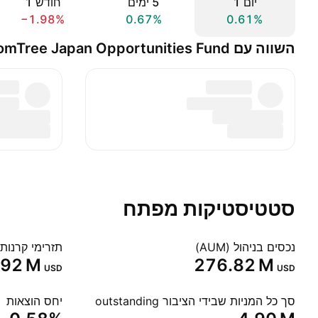
יום ‎1‎
‎5‎ ימים
חודש ‎1‎
−1.98%
0.67%
0.61%
השווה עם WisdomTree Japan Opportunities Fund
סטטיסטיקות מפתח
נכסים בניהול (AUM)
תזרימי קרנות
.92 M‬
‪276.82 M‬
USD
USD
סך כל המניות שבידי הציבור outstanding
יחס הוצאות