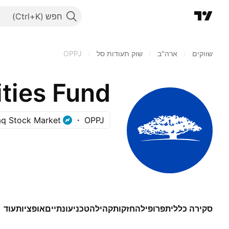
חפש
שווקים
/
ארה"ב‏
/
שוק תעודות סל
/
OPPJ
ties Fund
q Stock Market
OPPJ
סקירה כללית
פרופיל
החזקות
קהילה
טכני
עונתיים
אופציות
עוד