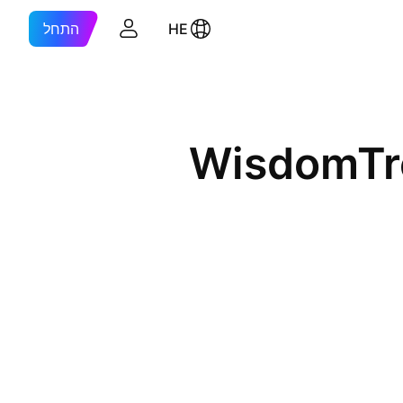
HE
התחל
WisdomTre