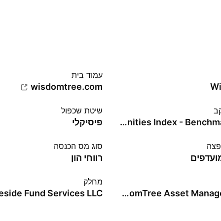
עמוד בית
wisdomtree.com
Wi
ב
שיטת שכפול
WisdomTree Japan Opportunities Index - Benchmark TR Net
פיסיקלי
פצה
סוג מס הכנסה
מועדפים
רווחי הון
מחלק
eside Fund Services LLC
WisdomTree Asset Management, Inc.