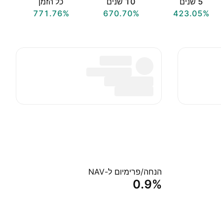
‎5‎ שנים
‎10‎ שנים
כל הזמן
771.76%
670.70%
423.05%
הנחה/פרימיום ל-NAV
0.9%