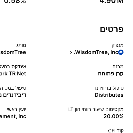
0.58%
‪4.90 M‬
פרטים
מנפיק
מותג
sdomTree
WisdomTree, Inc.
מבנה
אינדקס במעק
קרן פתוחה
טיפול בדיווידנד
טיפול במס ה
Distributes
דיבידנדים 
מקסימום שיעור רווחי הון LT
יועץ ראשי
‪20.00%‬
קוד CFI