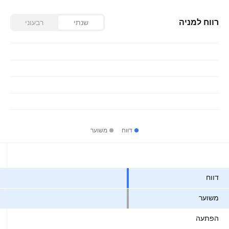
רווח למניה
שנתי
רבעוני
דווח
משוער
ערכים
דווח
משוער
הפתעה