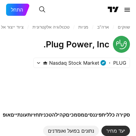
התחל
שווקים
/
ארה"ב‏
/
מניות‏
/
טכנולוגיה אלקטרונית
/
ציוד ייצור אלק
Plug Power, Inc.
Nasdaq Stock Market
PLUG
סקירה כללית
פיננסים
מסמכים
קהילה
טכני
תחזיות
עונתיים
אופצי
יעד מחיר
נתונים בפועל ואומדנים