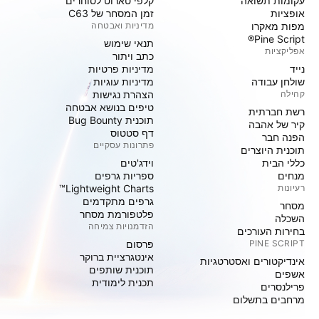
עקומות תשואה
קלפי טארוט לסוחרים
אופציות
זמן המסחר של C63
מפות מאקרו
מדיניות ואבטחה
Pine Script®
תנאי שימוש
אפליקציות
כתב ויתור
נייד
מדיניות פרטיות
שולחן עבודה
מדיניות עוגיות
קהילה
הצהרת נגישות
טיפים בנושא אבטחה
רשת חברתית
תוכנית Bug Bounty
קיר של אהבה
דף סטטוס
הפנה חבר
פתרונות עסקיים
תוכנית היוצרים
כללי הבית
וידג'טים
מנחים
ספריות גרפים
רעיונות
Lightweight Charts™
גרפים מתקדמים
מסחר
פלטפורמת מסחר
השכלה
הזדמנויות צמיחה
בחירות העורכים
PINE SCRIPT
פּרסום
אינטגרציית ברוקר
אינדיקטורים ואסטרטגיות
תוכנית שותפים
אשפים
תכנית לימודית
פרילנסרים
מרחבים בתשלום