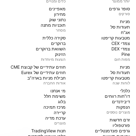
יותר ממוצר
כלים ומנויים
סופר גרפים
מאפיינים
סורקים
מחירון
נתוני שוק
מניות‏
תוכניות מתנה
תעודות סל
מסחר
אג"ח
מטבעות קריפטו
סקירה כללית
צמדי CEX
ברוקרים
צמדי DEX
השוואת ברוקרים
Pine
הזינוק
מפות חום
הצעות מיוחדות
מניות‏
חוזים עתידיים של קבוצת CME
תעודות סל
חוזים עתידיים של Eurex
מטבעות קריפטו
חבילת מניות בארה"ב
לוחות שנה
אודות החברה
כלכלי
מי אנחנו
דו"חות רווחים
משימת חלל
דיבידנדים
בלוג
הנפקות
מרכז תמיכה
מוצרים נוספים
קריירה
ערכת מדיה
זרם חדשות
מוצרים
פורטפוליו
גרפים פונדמנטליים
חנות TradingView