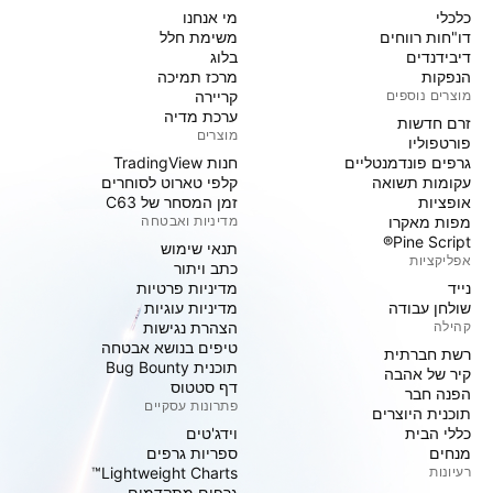
כלכלי
מי אנחנו
דו"חות רווחים
משימת חלל
דיבידנדים
בלוג
הנפקות
מרכז תמיכה
מוצרים נוספים
קריירה
ערכת מדיה
זרם חדשות
מוצרים
פורטפוליו
גרפים פונדמנטליים
חנות TradingView
עקומות תשואה
קלפי טארוט לסוחרים
אופציות
זמן המסחר של C63
מפות מאקרו
מדיניות ואבטחה
Pine Script®
תנאי שימוש
אפליקציות
כתב ויתור
נייד
מדיניות פרטיות
שולחן עבודה
מדיניות עוגיות
קהילה
הצהרת נגישות
טיפים בנושא אבטחה
רשת חברתית
תוכנית Bug Bounty
קיר של אהבה
דף סטטוס
הפנה חבר
פתרונות עסקיים
תוכנית היוצרים
כללי הבית
וידג'טים
מנחים
ספריות גרפים
רעיונות
Lightweight Charts™
גרפים מתקדמים