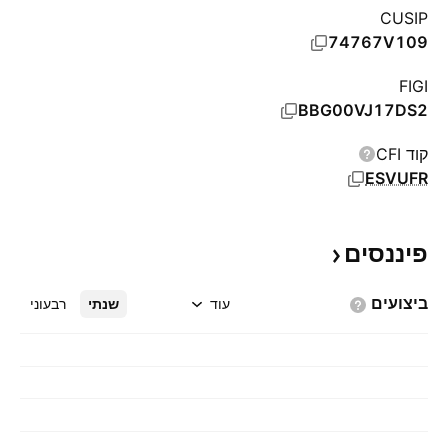
CUSIP
74767V109
FIGI
BBG00VJ17DS2
קוד CFI
ESVUFR
פיננסים
ביצועים
עוד
שנתי
רבעוני