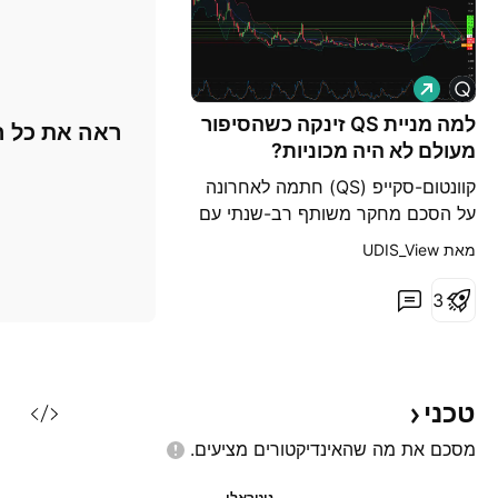
ל
ו
נ
למה מניית QS זינקה כשהסיפור
ראה את כל ה
ג
מעולם לא היה מכוניות?
קוונטום-סקייפ (QS) חתמה לאחרונה
על הסכם מחקר משותף רב-שנתי עם
הונדה לשכלול ייצור סוללות מצב מוצק.
מאת ‎UDIS_View‎
ההודעה הזניקה את המניות ב-16.5%
במחזור מסחר בודד, וחתמה עלייה של
3
87.4% לאורך שנים-עשר חודשים.
הונדה מצטרפת לשותפת הגדלת
הפעילות המרכזית של QS, יחידת
הסוללות של פולקסווגן, PowerCo,
טכני
שעובדת על מסחור תא ה-Q
מסכם את מה שהאינדיקטורים
מציעים.
ניטראלי