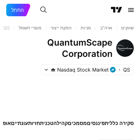
התחל
שווקים
/
ארה"ב‏
/
מניות‏
/
הפקת ייצור
/
מוצרי חשמל
/
QS
QuantumScape
Corporation
Nasdaq Stock Market
QS
סקירה כללית
פיננסים
מסמכים
קהילה
טכני
תחזיות
עונתיים
אופצי