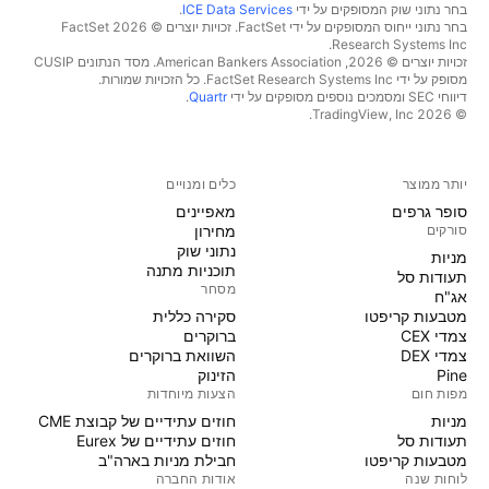
בחר נתוני שוק המסופקים על ידי
ICE Data Services
.
בחר נתוני ייחוס המסופקים על ידי FactSet. זכויות יוצרים © 2026 ‏FactSet
Research Systems Inc.‏
זכויות יוצרים © 2026, ‏American Bankers Association. מסד הנתונים CUSIP
מסופק על ידי FactSet Research Systems Inc. כל הזכויות שמורות.
דיווחי SEC ומסמכים נוספים מסופקים על ידי
Quartr
.
© 2026 ‏TradingView, Inc.‏
יותר ממוצר
כלים ומנויים
סופר גרפים
מאפיינים
סורקים
מחירון
נתוני שוק
מניות‏
תוכניות מתנה
תעודות סל
מסחר
אג"ח
מטבעות קריפטו
סקירה כללית
צמדי CEX
ברוקרים
צמדי DEX
השוואת ברוקרים
Pine
הזינוק
מפות חום
הצעות מיוחדות
מניות‏
חוזים עתידיים של קבוצת CME
תעודות סל
חוזים עתידיים של Eurex
מטבעות קריפטו
חבילת מניות בארה"ב
לוחות שנה
אודות החברה