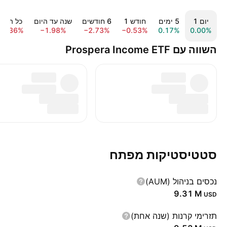
יום ‎1‎
‎5‎ ימים
חודש ‎1‎
‎6‎ חודשים
שנה עד היום
כל הזמן
−3.36%
−1.98%
−2.73%
−0.53%
0.17%
0.00%
השווה עם Prospera Income ETF
סטטיסטיקות מפתח
נכסים בניהול (AUM)
‪9.31 M‬
USD
תזרימי קרנות (שנה אחת)