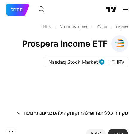
התחל
שווקים
/
ארה"ב‏
/
שוק תעודות סל
/
THRV
Prospera Income ETF
Nasdaq Stock Market
THRV
סקירה כללית
פרופיל
החזקות
קהילה
טכני
עונתיים
עוד
מחיר
NAV