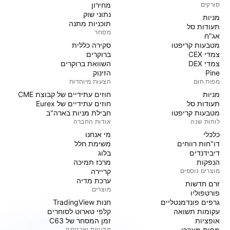
סורקים
מחירון
נתוני שוק
מניות‏
תוכניות מתנה
תעודות סל
מסחר
אג"ח
מטבעות קריפטו
סקירה כללית
צמדי CEX
ברוקרים
צמדי DEX
השוואת ברוקרים
Pine
הזינוק
מפות חום
הצעות מיוחדות
מניות‏
חוזים עתידיים של קבוצת CME
תעודות סל
חוזים עתידיים של Eurex
מטבעות קריפטו
חבילת מניות בארה"ב
לוחות שנה
אודות החברה
כלכלי
מי אנחנו
דו"חות רווחים
משימת חלל
דיבידנדים
בלוג
הנפקות
מרכז תמיכה
מוצרים נוספים
קריירה
ערכת מדיה
זרם חדשות
מוצרים
פורטפוליו
גרפים פונדמנטליים
חנות TradingView
עקומות תשואה
קלפי טארוט לסוחרים
אופציות
זמן המסחר של C63
מפות מאקרו
מדיניות ואבטחה