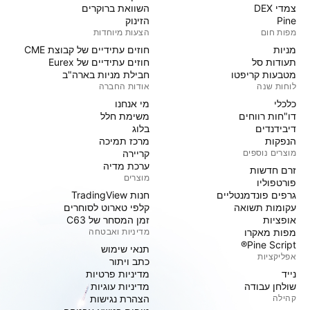
צמדי DEX
השוואת ברוקרים
Pine
הזינוק
מפות חום
הצעות מיוחדות
מניות‏
חוזים עתידיים של קבוצת CME
תעודות סל
חוזים עתידיים של Eurex
מטבעות קריפטו
חבילת מניות בארה"ב
לוחות שנה
אודות החברה
כלכלי
מי אנחנו
דו"חות רווחים
משימת חלל
דיבידנדים
בלוג
הנפקות
מרכז תמיכה
מוצרים נוספים
קריירה
ערכת מדיה
זרם חדשות
מוצרים
פורטפוליו
גרפים פונדמנטליים
חנות TradingView
עקומות תשואה
קלפי טארוט לסוחרים
אופציות
זמן המסחר של C63
מפות מאקרו
מדיניות ואבטחה
Pine Script®
תנאי שימוש
אפליקציות
כתב ויתור
נייד
מדיניות פרטיות
שולחן עבודה
מדיניות עוגיות
קהילה
הצהרת נגישות