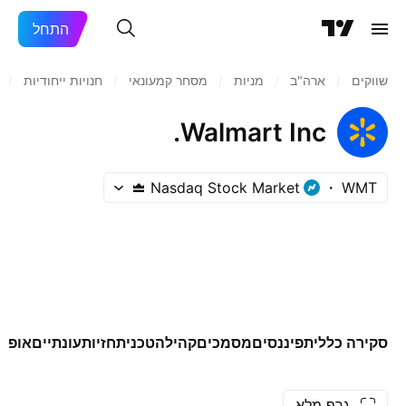
התחל
שווקים
/
ארה"ב‏
/
מניות‏
/
מסחר קמעונאי
/
חנויות ייחודיות
/
Walmart Inc.
Nasdaq Stock Market
WMT
סקירה כללית
פיננסים
מסמכים
קהילה
טכני
תחזיות
עונתיים
אופצי
גרף מלא