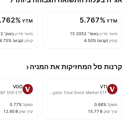
.762%
5.767%
YTM
YTM
מועד פדיון
15 באפר׳ 2053
מועד פדיון
2 באוק׳ 2043
קופון
4.50% (קבוע)
קופון
4.75% (קבוע)
קרנות סל המחזיקות את
המניה
VOO
VTI
S&P 500 ETF
Vanguard Morningstar Total Stock Market ETF
מִשׁקָל
0.68%
מִשׁקָל
0.77%
ערך שוק
‪15.77 B‬
ערך שוק
‪12.90 B‬