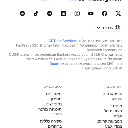
עברית
בחר נתוני שוק המסופקים על ידי
ICE Data Services
.
בחר נתוני ייחוס המסופקים על ידי FactSet. זכויות יוצרים © 2026 ‏FactSet
Research Systems Inc.‏
זכויות יוצרים © 2026, ‏American Bankers Association. מסד הנתונים CUSIP
מסופק על ידי FactSet Research Systems Inc. כל הזכויות שמורות.
דיווחי SEC ומסמכים נוספים מסופקים על ידי
Quartr
.
© 2026 ‏TradingView, Inc.‏
יותר ממוצר
כלים ומנויים
סופר גרפים
מאפיינים
סורקים
מחירון
נתוני שוק
מניות‏
תוכניות מתנה
תעודות סל
מסחר
אג"ח
מטבעות קריפטו
סקירה כללית
צמדי CEX
ברוקרים