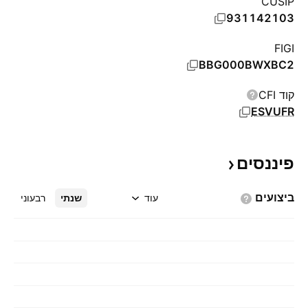
CUSIP
931142103
FIGI
BBG000BWXBC2
קוד CFI
ESVUFR
פיננסים
ביצועים
עוד
שנתי
רבעוני