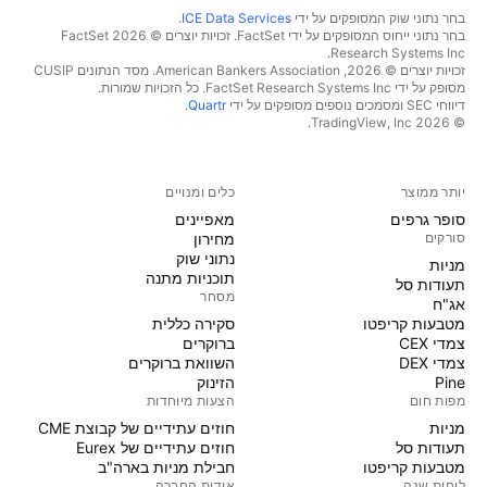
בחר נתוני שוק המסופקים על ידי
ICE Data Services
.
בחר נתוני ייחוס המסופקים על ידי FactSet. זכויות יוצרים © 2026 ‏FactSet
Research Systems Inc.‏
זכויות יוצרים © 2026, ‏American Bankers Association. מסד הנתונים CUSIP
מסופק על ידי FactSet Research Systems Inc. כל הזכויות שמורות.
דיווחי SEC ומסמכים נוספים מסופקים על ידי
Quartr
.
© 2026 ‏TradingView, Inc.‏
יותר ממוצר
כלים ומנויים
סופר גרפים
מאפיינים
סורקים
מחירון
נתוני שוק
מניות‏
תוכניות מתנה
תעודות סל
מסחר
אג"ח
מטבעות קריפטו
סקירה כללית
צמדי CEX
ברוקרים
צמדי DEX
השוואת ברוקרים
Pine
הזינוק
מפות חום
הצעות מיוחדות
מניות‏
חוזים עתידיים של קבוצת CME
תעודות סל
חוזים עתידיים של Eurex
מטבעות קריפטו
חבילת מניות בארה"ב
לוחות שנה
אודות החברה