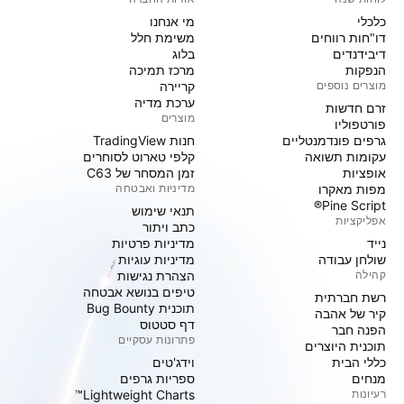
כלכלי
מי אנחנו
דו"חות רווחים
משימת חלל
דיבידנדים
בלוג
הנפקות
מרכז תמיכה
מוצרים נוספים
קריירה
ערכת מדיה
זרם חדשות
מוצרים
פורטפוליו
גרפים פונדמנטליים
חנות TradingView
עקומות תשואה
קלפי טארוט לסוחרים
אופציות
זמן המסחר של C63
מפות מאקרו
מדיניות ואבטחה
Pine Script®
תנאי שימוש
אפליקציות
כתב ויתור
נייד
מדיניות פרטיות
שולחן עבודה
מדיניות עוגיות
קהילה
הצהרת נגישות
טיפים בנושא אבטחה
רשת חברתית
תוכנית Bug Bounty
קיר של אהבה
דף סטטוס
הפנה חבר
פתרונות עסקיים
תוכנית היוצרים
כללי הבית
וידג'טים
מנחים
ספריות גרפים
רעיונות
Lightweight Charts™