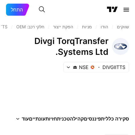
התחל
שווקים
/
הודו‏
/
מניות‏
/
הפקת ייצור
/
חלקי רכב: OEM
/
ITTS
Divgi TorqTransfer
Systems Ltd.
NSE
DIVGIITTS
סקירה כללית
פיננסים
קהילה
טכני
תחזיות
עונתיים
עוד