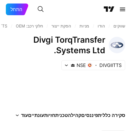
התחל
שווקים
/
הודו‏
/
מניות‏
/
הפקת ייצור
/
חלקי רכב: OEM
/
ITTS
Divgi TorqTransfer
Systems Ltd.
NSE
DIVGIITTS
סקירה כללית
פיננסים
קהילה
טכני
תחזיות
עונתיים
עוד