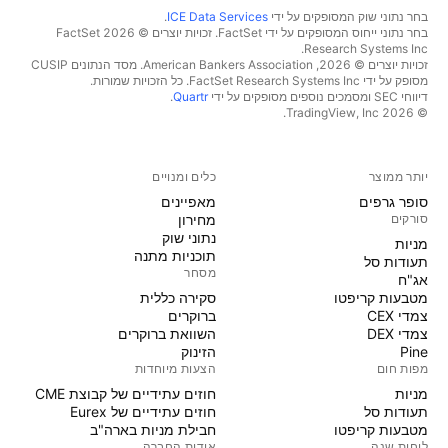
בחר נתוני שוק המסופקים על ידי
ICE Data Services
.
בחר נתוני ייחוס המסופקים על ידי FactSet. זכויות יוצרים © 2026 ‏FactSet
Research Systems Inc.‏
זכויות יוצרים © 2026, ‏American Bankers Association. מסד הנתונים CUSIP
מסופק על ידי FactSet Research Systems Inc. כל הזכויות שמורות.
דיווחי SEC ומסמכים נוספים מסופקים על ידי
Quartr
.
© 2026 ‏TradingView, Inc.‏
יותר ממוצר
כלים ומנויים
סופר גרפים
מאפיינים
סורקים
מחירון
נתוני שוק
מניות‏
תוכניות מתנה
תעודות סל
מסחר
אג"ח
מטבעות קריפטו
סקירה כללית
צמדי CEX
ברוקרים
צמדי DEX
השוואת ברוקרים
Pine
הזינוק
מפות חום
הצעות מיוחדות
מניות‏
חוזים עתידיים של קבוצת CME
תעודות סל
חוזים עתידיים של Eurex
מטבעות קריפטו
חבילת מניות בארה"ב
לוחות שנה
אודות החברה