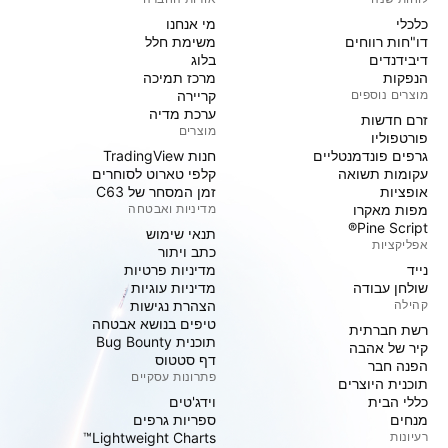
כלכלי
מי אנחנו
דו"חות רווחים
משימת חלל
דיבידנדים
בלוג
הנפקות
מרכז תמיכה
מוצרים נוספים
קריירה
ערכת מדיה
זרם חדשות
מוצרים
פורטפוליו
גרפים פונדמנטליים
חנות TradingView
עקומות תשואה
קלפי טארוט לסוחרים
אופציות
זמן המסחר של C63
מפות מאקרו
מדיניות ואבטחה
Pine Script®
תנאי שימוש
אפליקציות
כתב ויתור
נייד
מדיניות פרטיות
שולחן עבודה
מדיניות עוגיות
קהילה
הצהרת נגישות
טיפים בנושא אבטחה
רשת חברתית
תוכנית Bug Bounty
קיר של אהבה
דף סטטוס
הפנה חבר
פתרונות עסקיים
תוכנית היוצרים
כללי הבית
וידג'טים
מנחים
ספריות גרפים
רעיונות
Lightweight Charts™