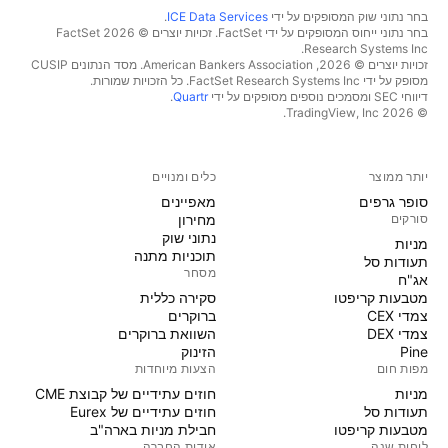
בחר נתוני שוק המסופקים על ידי
ICE Data Services
.
בחר נתוני ייחוס המסופקים על ידי FactSet. זכויות יוצרים © 2026 ‏FactSet
Research Systems Inc.‏
זכויות יוצרים © 2026, ‏American Bankers Association. מסד הנתונים CUSIP
מסופק על ידי FactSet Research Systems Inc. כל הזכויות שמורות.
דיווחי SEC ומסמכים נוספים מסופקים על ידי
Quartr
.
© 2026 ‏TradingView, Inc.‏
יותר ממוצר
כלים ומנויים
סופר גרפים
מאפיינים
סורקים
מחירון
נתוני שוק
מניות‏
תוכניות מתנה
תעודות סל
מסחר
אג"ח
מטבעות קריפטו
סקירה כללית
צמדי CEX
ברוקרים
צמדי DEX
השוואת ברוקרים
Pine
הזינוק
מפות חום
הצעות מיוחדות
מניות‏
חוזים עתידיים של קבוצת CME
תעודות סל
חוזים עתידיים של Eurex
מטבעות קריפטו
חבילת מניות בארה"ב
לוחות שנה
אודות החברה