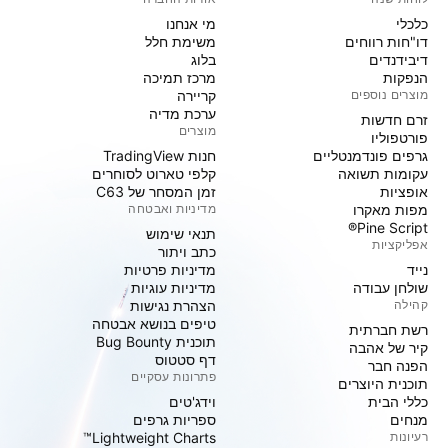
כלכלי
מי אנחנו
דו"חות רווחים
משימת חלל
דיבידנדים
בלוג
הנפקות
מרכז תמיכה
מוצרים נוספים
קריירה
ערכת מדיה
זרם חדשות
מוצרים
פורטפוליו
גרפים פונדמנטליים
חנות TradingView
עקומות תשואה
קלפי טארוט לסוחרים
אופציות
זמן המסחר של C63
מפות מאקרו
מדיניות ואבטחה
Pine Script®
תנאי שימוש
אפליקציות
כתב ויתור
נייד
מדיניות פרטיות
שולחן עבודה
מדיניות עוגיות
קהילה
הצהרת נגישות
טיפים בנושא אבטחה
רשת חברתית
תוכנית Bug Bounty
קיר של אהבה
דף סטטוס
הפנה חבר
פתרונות עסקיים
תוכנית היוצרים
כללי הבית
וידג'טים
מנחים
ספריות גרפים
רעיונות
Lightweight Charts™