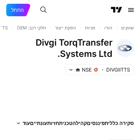
התחל
שווקים
/
הודו‏
/
מניות‏
/
הפקת ייצור
/
חלקי רכב: OEM
/
ITTS
Divgi TorqTransfer
Systems Ltd.
NSE
DIVGIITTS
סקירה כללית
פיננסים
קהילה
טכני
תחזיות
עונתיים
עוד