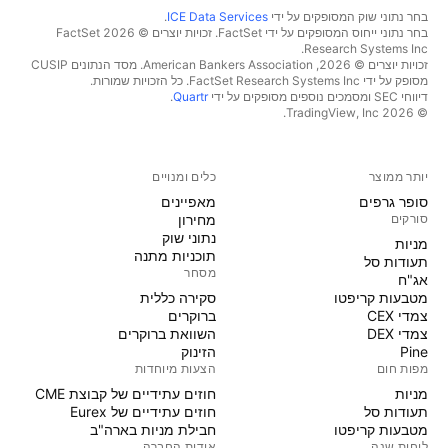
בחר נתוני שוק המסופקים על ידי
ICE Data Services
.
בחר נתוני ייחוס המסופקים על ידי FactSet. זכויות יוצרים © 2026 ‏FactSet
Research Systems Inc.‏
זכויות יוצרים © 2026, ‏American Bankers Association. מסד הנתונים CUSIP
מסופק על ידי FactSet Research Systems Inc. כל הזכויות שמורות.
דיווחי SEC ומסמכים נוספים מסופקים על ידי
Quartr
.
© 2026 ‏TradingView, Inc.‏
יותר ממוצר
כלים ומנויים
סופר גרפים
מאפיינים
סורקים
מחירון
נתוני שוק
מניות‏
תוכניות מתנה
תעודות סל
מסחר
אג"ח
מטבעות קריפטו
סקירה כללית
צמדי CEX
ברוקרים
צמדי DEX
השוואת ברוקרים
Pine
הזינוק
מפות חום
הצעות מיוחדות
מניות‏
חוזים עתידיים של קבוצת CME
תעודות סל
חוזים עתידיים של Eurex
מטבעות קריפטו
חבילת מניות בארה"ב
לוחות שנה
אודות החברה