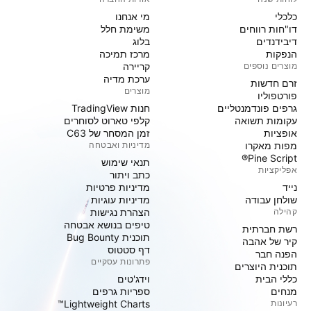
כלכלי
מי אנחנו
דו"חות רווחים
משימת חלל
דיבידנדים
בלוג
הנפקות
מרכז תמיכה
מוצרים נוספים
קריירה
ערכת מדיה
זרם חדשות
מוצרים
פורטפוליו
גרפים פונדמנטליים
חנות TradingView
עקומות תשואה
קלפי טארוט לסוחרים
אופציות
זמן המסחר של C63
מפות מאקרו
מדיניות ואבטחה
Pine Script®
תנאי שימוש
אפליקציות
כתב ויתור
נייד
מדיניות פרטיות
שולחן עבודה
מדיניות עוגיות
קהילה
הצהרת נגישות
טיפים בנושא אבטחה
רשת חברתית
תוכנית Bug Bounty
קיר של אהבה
דף סטטוס
הפנה חבר
פתרונות עסקיים
תוכנית היוצרים
כללי הבית
וידג'טים
מנחים
ספריות גרפים
רעיונות
Lightweight Charts™