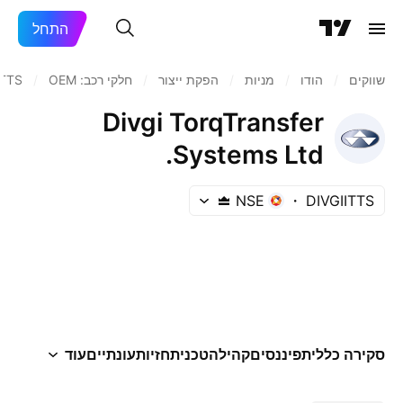
התחל
שווקים
/
הודו‏
/
מניות‏
/
הפקת ייצור
/
חלקי רכב: OEM
/
ITTS
Divgi TorqTransfer
Systems Ltd.
NSE
DIVGIITTS
סקירה כללית
פיננסים
קהילה
טכני
תחזיות
עונתיים
עוד