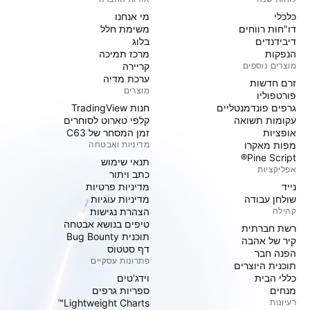
כלכלי
מי אנחנו
דו"חות רווחים
משימת חלל
דיבידנדים
בלוג
הנפקות
מרכז תמיכה
מוצרים נוספים
קריירה
ערכת מדיה
זרם חדשות
מוצרים
פורטפוליו
גרפים פונדמנטליים
חנות TradingView
עקומות תשואה
קלפי טארוט לסוחרים
אופציות
זמן המסחר של C63
מפות מאקרו
מדיניות ואבטחה
Pine Script®
תנאי שימוש
אפליקציות
כתב ויתור
נייד
מדיניות פרטיות
שולחן עבודה
מדיניות עוגיות
קהילה
הצהרת נגישות
טיפים בנושא אבטחה
רשת חברתית
תוכנית Bug Bounty
קיר של אהבה
דף סטטוס
הפנה חבר
פתרונות עסקיים
תוכנית היוצרים
כללי הבית
וידג'טים
מנחים
ספריות גרפים
רעיונות
Lightweight Charts™