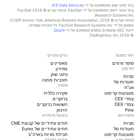
בחר נתוני שוק המסופקים על ידי
ICE Data Services
.
בחר נתוני ייחוס המסופקים על ידי FactSet. זכויות יוצרים © 2026 ‏FactSet
Research Systems Inc.‏
זכויות יוצרים © 2026, ‏American Bankers Association. מסד הנתונים CUSIP
מסופק על ידי FactSet Research Systems Inc. כל הזכויות שמורות.
דיווחי SEC ומסמכים נוספים מסופקים על ידי
Quartr
.
© 2026 ‏TradingView, Inc.‏
יותר ממוצר
כלים ומנויים
סופר גרפים
מאפיינים
סורקים
מחירון
נתוני שוק
מניות‏
תוכניות מתנה
תעודות סל
מסחר
אג"ח
מטבעות קריפטו
סקירה כללית
צמדי CEX
ברוקרים
צמדי DEX
השוואת ברוקרים
Pine
הזינוק
מפות חום
הצעות מיוחדות
מניות‏
חוזים עתידיים של קבוצת CME
תעודות סל
חוזים עתידיים של Eurex
מטבעות קריפטו
חבילת מניות בארה"ב
לוחות שנה
אודות החברה