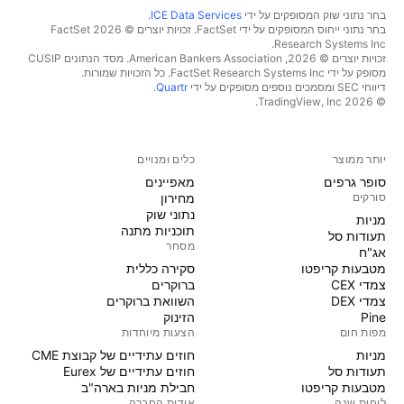
בחר נתוני שוק המסופקים על ידי
ICE Data Services
.
בחר נתוני ייחוס המסופקים על ידי FactSet. זכויות יוצרים © 2026 ‏FactSet
Research Systems Inc.‏
זכויות יוצרים © 2026, ‏American Bankers Association. מסד הנתונים CUSIP
מסופק על ידי FactSet Research Systems Inc. כל הזכויות שמורות.
דיווחי SEC ומסמכים נוספים מסופקים על ידי
Quartr
.
© 2026 ‏TradingView, Inc.‏
יותר ממוצר
כלים ומנויים
סופר גרפים
מאפיינים
סורקים
מחירון
נתוני שוק
מניות‏
תוכניות מתנה
תעודות סל
מסחר
אג"ח
מטבעות קריפטו
סקירה כללית
צמדי CEX
ברוקרים
צמדי DEX
השוואת ברוקרים
Pine
הזינוק
מפות חום
הצעות מיוחדות
מניות‏
חוזים עתידיים של קבוצת CME
תעודות סל
חוזים עתידיים של Eurex
מטבעות קריפטו
חבילת מניות בארה"ב
לוחות שנה
אודות החברה