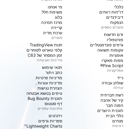
כלכלי
מי אנחנו
דו"חות רווחים
משימת חלל
דיבידנדים
בלוג
הנפקות
מרכז תמיכה
מוצרים נוספים
קריירה
ערכת מדיה
זרם חדשות
מוצרים
פורטפוליו
גרפים פונדמנטליים
חנות TradingView
עקומות תשואה
קלפי טארוט לסוחרים
אופציות
זמן המסחר של C63
מפות מאקרו
מדיניות ואבטחה
Pine Script®
תנאי שימוש
אפליקציות
כתב ויתור
נייד
מדיניות פרטיות
שולחן עבודה
מדיניות עוגיות
קהילה
הצהרת נגישות
טיפים בנושא אבטחה
רשת חברתית
תוכנית Bug Bounty
קיר של אהבה
דף סטטוס
הפנה חבר
פתרונות עסקיים
תוכנית היוצרים
כללי הבית
וידג'טים
מנחים
ספריות גרפים
רעיונות
Lightweight Charts™