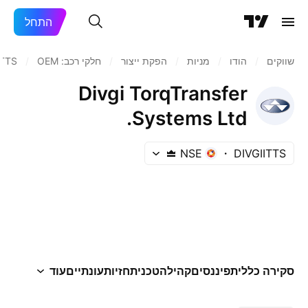
התחל
שווקים
/
הודו‏
/
מניות‏
/
הפקת ייצור
/
חלקי רכב: OEM
/
ITTS
Divgi TorqTransfer
Systems Ltd.
NSE
DIVGIITTS
סקירה כללית
פיננסים
קהילה
טכני
תחזיות
עונתיים
עוד