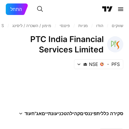
התחל
שווקים
/
הודו‏
/
מניות‏
/
פיננסי
/
מימון / השכרה / ליסינג
/
FS
PTC India Financial
Services Limited
NSE
PFS
סקירה כללית
פיננסים
קהילה
טכני
עונתיים
אג"ח
עוד