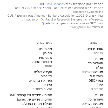
בחר נתוני שוק המסופקים על ידי
ICE Data Services
.
בחר נתוני ייחוס המסופקים על ידי FactSet. זכויות יוצרים © 2026 ‏FactSet
Research Systems Inc.‏
זכויות יוצרים © 2026, ‏American Bankers Association. מסד הנתונים CUSIP
מסופק על ידי FactSet Research Systems Inc. כל הזכויות שמורות.
דיווחי SEC ומסמכים נוספים מסופקים על ידי
Quartr
.
© 2026 ‏TradingView, Inc.‏
יותר ממוצר
כלים ומנויים
סופר גרפים
מאפיינים
סורקים
מחירון
נתוני שוק
מניות‏
תוכניות מתנה
תעודות סל
מסחר
אג"ח
מטבעות קריפטו
סקירה כללית
צמדי CEX
ברוקרים
צמדי DEX
השוואת ברוקרים
Pine
הזינוק
מפות חום
הצעות מיוחדות
מניות‏
חוזים עתידיים של קבוצת CME
תעודות סל
חוזים עתידיים של Eurex
מטבעות קריפטו
חבילת מניות בארה"ב
לוחות שנה
אודות החברה