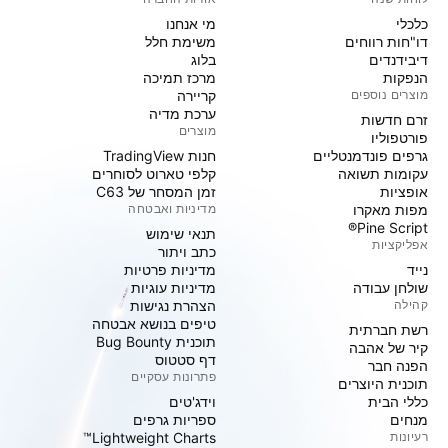
כלכלי
מי אנחנו
דו"חות רווחים
משימת חלל
דיבידנדים
בלוג
הנפקות
מרכז תמיכה
מוצרים נוספים
קריירה
ערכת מדיה
זרם חדשות
מוצרים
פורטפוליו
גרפים פונדמנטליים
חנות TradingView
עקומות תשואה
קלפי טארוט לסוחרים
אופציות
זמן המסחר של C63
מפות מאקרו
מדיניות ואבטחה
Pine Script®
תנאי שימוש
אפליקציות
כתב ויתור
נייד
מדיניות פרטיות
שולחן עבודה
מדיניות עוגיות
קהילה
הצהרת נגישות
טיפים בנושא אבטחה
רשת חברתית
תוכנית Bug Bounty
קיר של אהבה
דף סטטוס
הפנה חבר
פתרונות עסקיים
תוכנית היוצרים
כללי הבית
וידג'טים
מנחים
ספריות גרפים
רעיונות
Lightweight Charts™