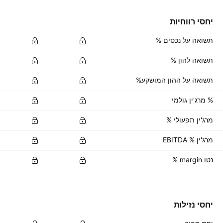
יחסי רווחיות
תשואה על נכסים %
תשואה להון %
תשואה על ההון המושקע%
% מרג'ין גולמי
מרג'ין תפעולי %
מרג'ין % EBITDA
נטו margin %
יחסי נזילות