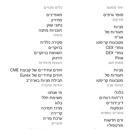
יותר ממוצר
כלים ומנויים
סופר גרפים
מאפיינים
סורקים
מחירון
נתוני שוק
מניות‏
תוכניות מתנה
תעודות סל
מסחר
אג"ח
מטבעות קריפטו
סקירה כללית
צמדי CEX
ברוקרים
צמדי DEX
השוואת ברוקרים
Pine
הזינוק
מפות חום
הצעות מיוחדות
מניות‏
חוזים עתידיים של קבוצת CME
תעודות סל
חוזים עתידיים של Eurex
מטבעות קריפטו
חבילת מניות בארה"ב
לוחות שנה
אודות החברה
כלכלי
מי אנחנו
דו"חות רווחים
משימת חלל
דיבידנדים
בלוג
הנפקות
מרכז תמיכה
מוצרים נוספים
קריירה
ערכת מדיה
זרם חדשות
מוצרים
פורטפוליו