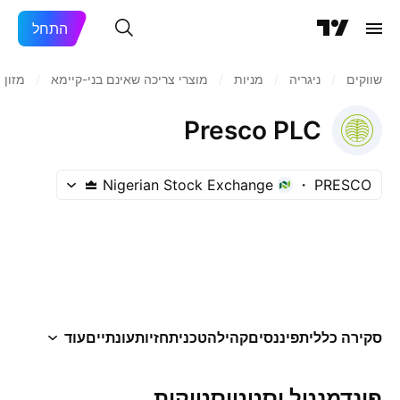
התחל
שווקים
/
ניגריה
/
מניות‏
/
מוצרי צריכה שאינם בני-קיימא
/
מזון
Presco PLC
Nigerian Stock Exchange
PRESCO
סקירה כללית
פיננסים
קהילה
טכני
תחזיות
עונתיים
עוד
פונדמנטל וסטטיסטיקות