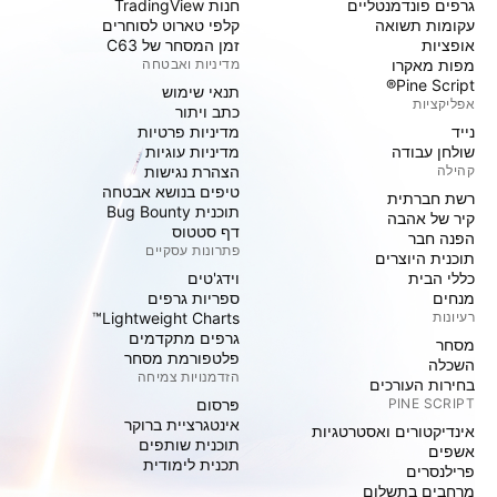
גרפים פונדמנטליים
חנות TradingView
עקומות תשואה
קלפי טארוט לסוחרים
אופציות
זמן המסחר של C63
מפות מאקרו
מדיניות ואבטחה
Pine Script®
תנאי שימוש
אפליקציות
כתב ויתור
נייד
מדיניות פרטיות
שולחן עבודה
מדיניות עוגיות
קהילה
הצהרת נגישות
טיפים בנושא אבטחה
רשת חברתית
תוכנית Bug Bounty
קיר של אהבה
דף סטטוס
הפנה חבר
פתרונות עסקיים
תוכנית היוצרים
כללי הבית
וידג'טים
מנחים
ספריות גרפים
רעיונות
Lightweight Charts™
גרפים מתקדמים
מסחר
פלטפורמת מסחר
השכלה
הזדמנויות צמיחה
בחירות העורכים
PINE SCRIPT
פּרסום
אינטגרציית ברוקר
אינדיקטורים ואסטרטגיות
תוכנית שותפים
אשפים
תכנית לימודית
פרילנסרים
מרחבים בתשלום