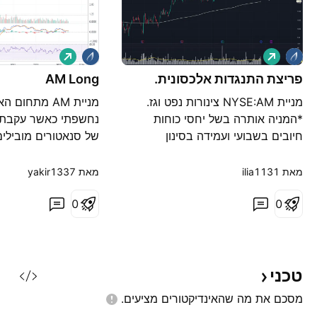
ל
ל
ו
ו
נ
פריצת התנגדות אלכסונית.
נ
AM Long
ג
ג
מניית NYSE:AM צינורות נפט וגז.
מניית AM מתחו
*המניה אותרה בשל יחסי כוחות
נחשפתי כאשר עקבתי
חיובים בשבועי ועמידה בסינון
של סנאטורים מובילי
פונדמנטלי. - פריצה של התנגדות
היותה אהודה ע"י פולי
אלכסונית במחזורי מסחר גבוהים,
אמריקאים נמצאת בר
מאת ‎ilia1131‎
מאת ‎yakir1337‎
אחרי תיקון במחיר (זיג זאג) במחזורי
0
מסחר נמוכים, המניה ממשיכה בכיוון
0
המגמה הראשית (עליה) לרמת
ולא נפרצה מאז עם מ
ההתנגדות הבאה ב13.39$ (השיא
של נגיעות מאז, לאחרו
האחרון) - כניסה מעל הנר אישור
את ההתכנסות עם קו 
טכני
מסכם את מה שהאינדיקטורים
מציעים.