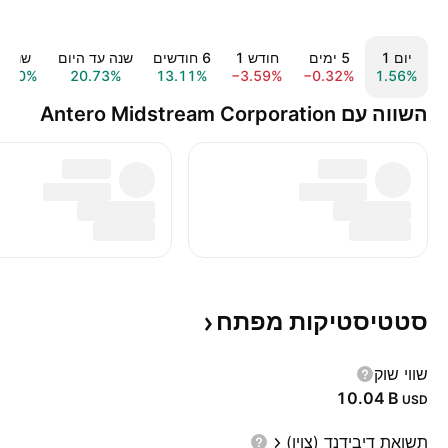
יום ‎1‎
‎5‎ ימים
חודש ‎1‎
‎6‎ חודשים
שנה עד היום
שנה ‎1‎
6.10%
20.73%
13.11%
−3.59%
−0.32%
1.56%
השווה עם Antero Midstream Corporation
סטטיסטיקות
מפתח
שווי שוק
‪10.04 B‬
USD
תשואת דיבידנד (צוין)