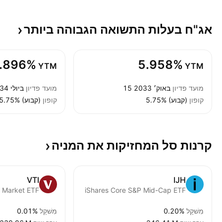
אג"ח בעלות התשואה הגבוהה
ביותר
.896%
5.958%
YTM
YTM
מועד פדיון
15 באוק׳ 2033
מועד פדיון
1 ביולי 2034
קופון
5.75% (קבוע)
קופון
5.75% (קבוע)
קרנות סל המחזיקות את
המניה
VTI
IJH
iShares Core S&P Mid-Cap ETF
מִשׁקָל
0.20%
מִשׁקָל
0.01%