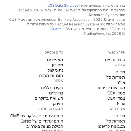
בחר נתוני שוק המסופקים על ידי
ICE Data Services
.
בחר נתוני ייחוס המסופקים על ידי FactSet. זכויות יוצרים © 2026 ‏FactSet
Research Systems Inc.‏
זכויות יוצרים © 2026, ‏American Bankers Association. מסד הנתונים CUSIP
מסופק על ידי FactSet Research Systems Inc. כל הזכויות שמורות.
דיווחי SEC ומסמכים נוספים מסופקים על ידי
Quartr
.
© 2026 ‏TradingView, Inc.‏
יותר ממוצר
כלים ומנויים
סופר גרפים
מאפיינים
סורקים
מחירון
נתוני שוק
מניות‏
תוכניות מתנה
תעודות סל
מסחר
אג"ח
מטבעות קריפטו
סקירה כללית
צמדי CEX
ברוקרים
צמדי DEX
השוואת ברוקרים
Pine
הזינוק
מפות חום
הצעות מיוחדות
מניות‏
חוזים עתידיים של קבוצת CME
תעודות סל
חוזים עתידיים של Eurex
מטבעות קריפטו
חבילת מניות בארה"ב