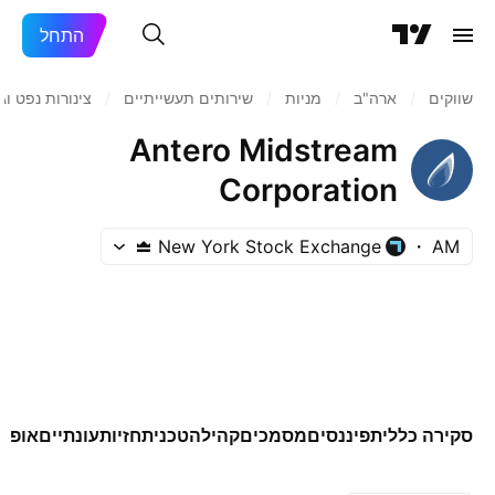
התחל
שווקים
/
ארה"ב‏
/
מניות‏
/
שירותים תעשייתיים
/
צינורות נפט וגז
Antero Midstream
Corporation
New York Stock Exchange
AM
סקירה כללית
פיננסים
מסמכים
קהילה
טכני
תחזיות
עונתיים
אופצי