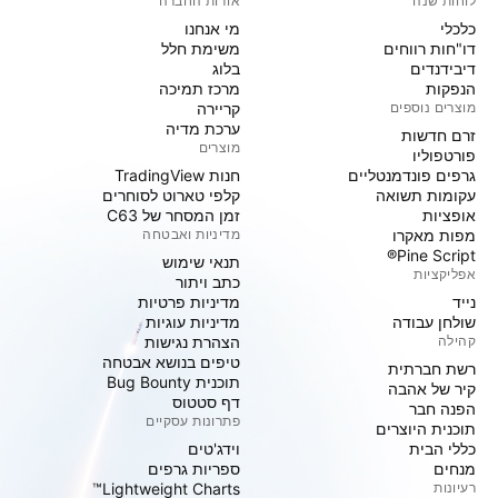
לוחות שנה
אודות החברה
כלכלי
מי אנחנו
דו"חות רווחים
משימת חלל
דיבידנדים
בלוג
הנפקות
מרכז תמיכה
מוצרים נוספים
קריירה
ערכת מדיה
זרם חדשות
מוצרים
פורטפוליו
גרפים פונדמנטליים
חנות TradingView
עקומות תשואה
קלפי טארוט לסוחרים
אופציות
זמן המסחר של C63
מפות מאקרו
מדיניות ואבטחה
Pine Script®
תנאי שימוש
אפליקציות
כתב ויתור
נייד
מדיניות פרטיות
שולחן עבודה
מדיניות עוגיות
קהילה
הצהרת נגישות
טיפים בנושא אבטחה
רשת חברתית
תוכנית Bug Bounty
קיר של אהבה
דף סטטוס
הפנה חבר
פתרונות עסקיים
תוכנית היוצרים
כללי הבית
וידג'טים
מנחים
ספריות גרפים
רעיונות
Lightweight Charts™