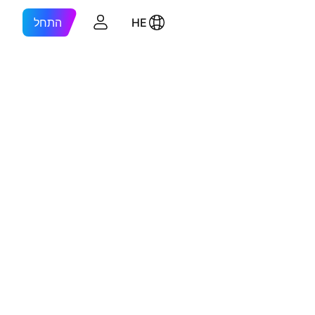
HE
התחל