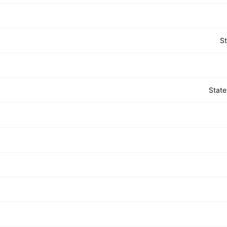
S
State