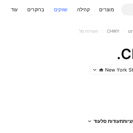
מוצרים
קהילה
שווקים
ברוקרים
עוד
נט
/
CHWY
/
תעודות סל
C
New York S
ציות
תעודות סל
עוד