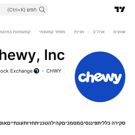
חפש
שווקים
/
ארה"ב‏
/
מניות‏
/
מסחר קמעונאי
/
קמעונאות באינטר
hewy, Inc.
tock Exchange
CHWY
סקירה כללית
פיננסים
מסמכים
קהילה
טכני
תחזיות
עונתיים
אופ