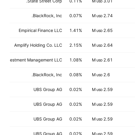
State Street Corp.
0.11%
3.01 M
USD
BlackRock, Inc.
0.07%
2.74 M
USD
Empirical Finance LLC
1.41%
2.65 M
USD
Amplify Holding Co. LLC
2.15%
2.64 M
USD
nt Investment Management LLC
1.08%
2.61 M
USD
BlackRock, Inc.
0.08%
2.6 M
USD
UBS Group AG
0.02%
2.59 M
USD
UBS Group AG
0.02%
2.59 M
USD
UBS Group AG
0.02%
2.59 M
USD
UBS Group AG
0.02%
2.59 M
USD