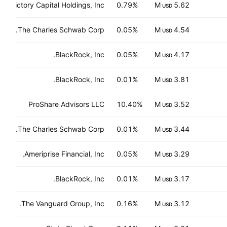
Victory Capital Holdings, Inc.
0.79%
5.62 M
USD
The Charles Schwab Corp.
0.05%
4.54 M
USD
BlackRock, Inc.
0.05%
4.17 M
USD
BlackRock, Inc.
0.01%
3.81 M
USD
ProShare Advisors LLC
10.40%
3.52 M
USD
The Charles Schwab Corp.
0.01%
3.44 M
USD
Ameriprise Financial, Inc.
0.05%
3.29 M
USD
BlackRock, Inc.
0.01%
3.17 M
USD
The Vanguard Group, Inc.
0.16%
3.12 M
USD