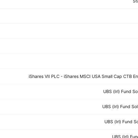
St
iShares VII PLC - iShares MSCI USA Small Cap CTB
UBS (Irl) Fund S
UBS (Irl) Fund S
UBS (Irl) Fund 
UBS (Irl) Fu