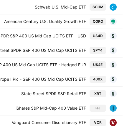
Schwab U.S. Mid-Cap ETF
SCHM
American Century U.S. Quality Growth ETF
QGRO
 SPDR S&P 400 US Mid Cap UCITS ETF - USD
US4D
Street SPDR S&P 400 US Mid Cap UCITS ETF
SPY4
&P 400 US Mid Cap UCITS ETF - Hedged EUR
US4E
ope I Plc - S&P 400 US Mid Cap UCITS ETF
400X
State Street SPDR S&P Retail ETF
XRT
iShares S&P Mid-Cap 400 Value ETF
IJJ
Vanguard Consumer Discretionary ETF
VCR