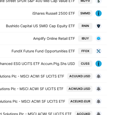
ate Street SPDR S&P 400 Mid Cap Value ETF
MDYV
iShares Russell 2500 ETF
SMMD
Bushido Capital US SMID Cap Equity ETF
RNIN
Amplify Online Retail ETF
IBUY
FundX Future Fund Opportunities ETF
FFOX
 Enhanced ESG UCITS ETF Accum.Ptg.Shs USD
CUSS
olutions Plc - MSCI ACWI SF UCITS ETF
ACUUKD.USD
olutions Plc - MSCI ACWI SF UCITS ETF
ACWUKD.USD
Solutions Plc - MSCI ACWI SF UCITS ETF
ACEUKD.EUR
nd Solutions Plc - MSCI ACWI SF UCITS ETF
ACCUKD