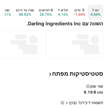
יום ‎1‎
‎5‎ ימים
חודש ‎1‎
‎6‎ חודשים
שנה עד היום
שנה ‎1‎
89.51%
66.92%
26.70%
4.15%
−1.94%
4.69%
השווה עם Darling Ingredients Inc.
סטטיסטיקות
מפתח
שווי שוק
‪9.19 B‬
USD
תשואת דיבידנד (צוין)