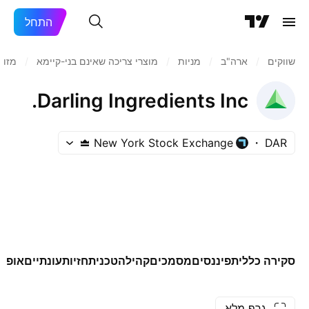
התחל
שווקים
/
ארה"ב‏
/
מניות‏
/
מוצרי צריכה שאינם בני-קיימא
/
מזון
Darling Ingredients Inc.
New York Stock Exchange
DAR
סקירה כללית
פיננסים
מסמכים
קהילה
טכני
תחזיות
עונתיים
אופצי
גרף מלא