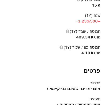
‪15 K‬
שנה (1Y)
‪−3.23%‬
−500
הכנסה / עובד (1Y)
‪409.34 K‬
USD
הכנסה נטו / שכיר (1Y)
‪4.19 K‬
USD
פרטים
סקטור
מוצרי צריכה שאינם בני-קיימא
תעשיה
מזון: התמחות / ממתקים