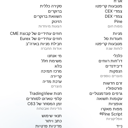
אג"ח
מטבעות קריפטו
סקירה כללית
צמדי CEX
ברוקרים
צמדי DEX
השוואת ברוקרים
Pine
הזינוק
מפות חום
הצעות מיוחדות
מניות‏
חוזים עתידיים של קבוצת CME
תעודות סל
חוזים עתידיים של Eurex
מטבעות קריפטו
חבילת מניות בארה"ב
לוחות שנה
אודות החברה
כלכלי
מי אנחנו
דו"חות רווחים
משימת חלל
דיבידנדים
בלוג
הנפקות
מרכז תמיכה
מוצרים נוספים
קריירה
ערכת מדיה
זרם חדשות
מוצרים
פורטפוליו
גרפים פונדמנטליים
חנות TradingView
עקומות תשואה
קלפי טארוט לסוחרים
אופציות
זמן המסחר של C63
מפות מאקרו
מדיניות ואבטחה
Pine Script®
תנאי שימוש
אפליקציות
כתב ויתור
נייד
מדיניות פרטיות