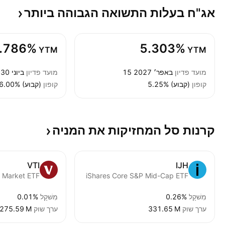
אג"ח בעלות התשואה הגבוהה
ביותר
.786%
5.303%
YTM
YTM
מועד פדיון
15 באפר׳ 2027
מועד פדיון
15 ביוני 2030
קופון
5.25% (קבוע)
קופון
6.00% (קבוע)
קרנות סל המחזיקות את
המניה
VTI
IJH
iShares Core S&P Mid-Cap ETF
מִשׁקָל
0.26%
מִשׁקָל
0.01%
ערך שוק
‪331.65 M‬
ערך שוק
‪275.59 M‬