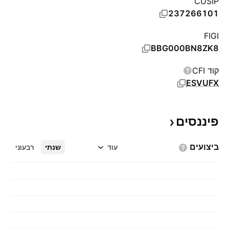
CUSIP
237266101
FIGI
BBG000BN8ZK8
קוד CFI
ESVUFX
פיננסים
ביצועים
עוד
שנתי
רבעוני