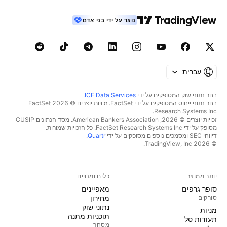
נוצר על ידי בני אדם
עברית
בחר נתוני שוק המסופקים על ידי
ICE Data Services
.
בחר נתוני ייחוס המסופקים על ידי FactSet. זכויות יוצרים © 2026 ‏FactSet
Research Systems Inc.‏
זכויות יוצרים © 2026, ‏American Bankers Association. מסד הנתונים CUSIP
מסופק על ידי FactSet Research Systems Inc. כל הזכויות שמורות.
דיווחי SEC ומסמכים נוספים מסופקים על ידי
Quartr
.
© 2026 ‏TradingView, Inc.‏
יותר ממוצר
כלים ומנויים
סופר גרפים
מאפיינים
סורקים
מחירון
נתוני שוק
מניות‏
תוכניות מתנה
תעודות סל
מסחר