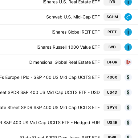
iShares U.S. Real Estate ETF
IYR
Schwab U.S. Mid-Cap ETF
SCHM
iShares Global REIT ETF
REET
iShares Russell 1000 Value ETF
IWD
Dimensional Global Real Estate ETF
DFGR
s Europe I Plc - S&P 400 US Mid Cap UCITS ETF
400X
treet SPDR S&P 400 US Mid Cap UCITS ETF - USD
US4D
ate Street SPDR S&P 400 US Mid Cap UCITS ETF
SPY4
DR S&P 400 US Mid Cap UCITS ETF - Hedged EUR
US4E
State Street SPDR Dow Jones REIT ETF
RWR