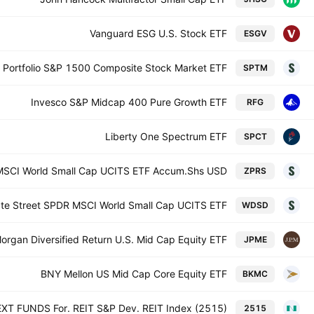
Vanguard ESG U.S. Stock ETF
ESGV
 Portfolio S&P 1500 Composite Stock Market ETF
SPTM
Invesco S&P Midcap 400 Pure Growth ETF
RFG
Liberty One Spectrum ETF
SPCT
 MSCI World Small Cap UCITS ETF Accum.Shs USD
ZPRS
ate Street SPDR MSCI World Small Cap UCITS ETF
WDSD
organ Diversified Return U.S. Mid Cap Equity ETF
JPME
BNY Mellon US Mid Cap Core Equity ETF
BKMC
XT FUNDS For. REIT S&P Dev. REIT Index (2515)
2515