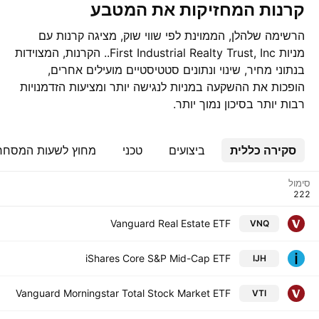
קרנות המחזיקות את המטבע
הרשימה שלהלן, הממוינת לפי שווי שוק, מציגה קרנות עם
מניות First Industrial Realty Trust, Inc.. הקרנות, המצוידות
בנתוני מחיר, שינוי ונתונים סטטיסטיים מועילים אחרים,
הופכות את ההשקעה במניות לנגישה יותר ומציעות הזדמנויות
רבות יותר בסיכון נמוך יותר.
סקירה כללית
ביצועים
טכני
מחוץ לשעות המסחר
סימול
Vanguard Real Estate ETF
VNQ
iShares Core S&P Mid-Cap ETF
IJH
Vanguard Morningstar Total Stock Market ETF
VTI