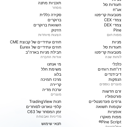
תוכניות מתנה
תעודות סל
מסחר
אג"ח
מטבעות קריפטו
סקירה כללית
צמדי CEX
ברוקרים
צמדי DEX
השוואת ברוקרים
Pine
הזינוק
מפות חום
הצעות מיוחדות
מניות‏
חוזים עתידיים של קבוצת CME
תעודות סל
חוזים עתידיים של Eurex
מטבעות קריפטו
חבילת מניות בארה"ב
לוחות שנה
אודות החברה
כלכלי
מי אנחנו
דו"חות רווחים
משימת חלל
דיבידנדים
בלוג
הנפקות
מרכז תמיכה
מוצרים נוספים
קריירה
ערכת מדיה
זרם חדשות
מוצרים
פורטפוליו
גרפים פונדמנטליים
חנות TradingView
עקומות תשואה
קלפי טארוט לסוחרים
אופציות
זמן המסחר של C63
מפות מאקרו
מדיניות ואבטחה
Pine Script®
תנאי שימוש
אפליקציות