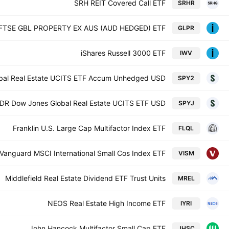
SRH REIT Covered Call ETF
SRHR
FTSE GBL PROPERTY EX AUS (AUD HEDGED) ETF
GLPR
iShares Russell 3000 ETF
IWV
obal Real Estate UCITS ETF Accum Unhedged USD
SPY2
PDR Dow Jones Global Real Estate UCITS ETF USD
SPYJ
Franklin U.S. Large Cap Multifactor Index ETF
FLQL
Vanguard MSCI International Small Cos Index ETF
VISM
Middlefield Real Estate Dividend ETF Trust Units
MREL
NEOS Real Estate High Income ETF
IYRI
John Hancock Multifactor Small Cap ETF
JHSC