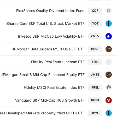
FlexShares Quality Dividend Index Fund
QDF
iShares Core S&P Total U.S. Stock Market ETF
ITOT
Invesco S&P MidCap Low Volatility ETF
XMLV
JPMorgan BetaBuilders MSCI US REIT ETF
BBRE
Fidelity Real Estate Income ETF
FREI
F
JPMorgan Small & Mid Cap Enhanced Equity ETF
JMEE
Fidelity MSCI Real Estate Index ETF
FREL
Vanguard S&P Mid-Cap 400 Growth ETF
IVOG
ares Developed Markets Property Yield UCITS ETF
DPYG