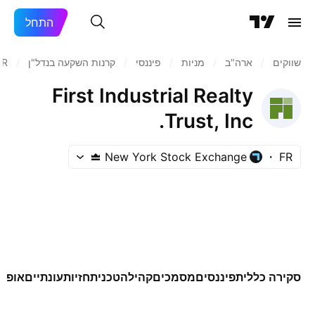
התחל
שווקים
/
ארה"ב‏
/
מניות‏
/
פיננסי
/
קרנות השקעה בנדל"ן
/
FR
First Industrial Realty
Trust, Inc.
New York Stock Exchange
FR
סקירה כללית
פיננסים
מסמכים
קהילה
טכני
תחזיות
עונתיים
אופצי