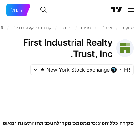
התחל
שווקים
/
ארה"ב‏
/
מניות‏
/
פיננסי
/
קרנות השקעה בנדל"ן
/
FR
First Industrial Realty
Trust, Inc.
New York Stock Exchange
FR
סקירה כללית
פיננסים
מסמכים
קהילה
טכני
תחזיות
עונתיים
אופצי