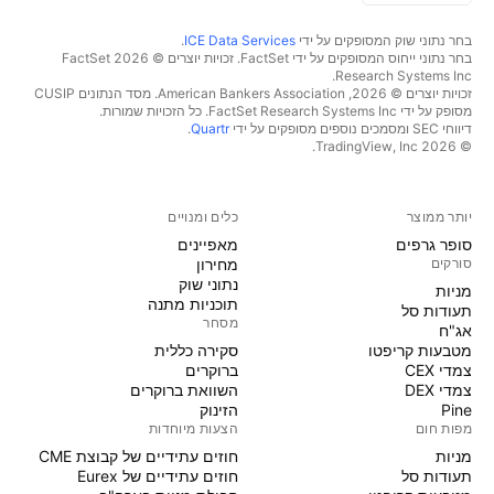
בחר נתוני שוק המסופקים על ידי
ICE Data Services
.
בחר נתוני ייחוס המסופקים על ידי FactSet. זכויות יוצרים © 2026 ‏FactSet
Research Systems Inc.‏
זכויות יוצרים © 2026, ‏American Bankers Association. מסד הנתונים CUSIP
מסופק על ידי FactSet Research Systems Inc. כל הזכויות שמורות.
דיווחי SEC ומסמכים נוספים מסופקים על ידי
Quartr
.
© 2026 ‏TradingView, Inc.‏
יותר ממוצר
כלים ומנויים
סופר גרפים
מאפיינים
סורקים
מחירון
נתוני שוק
מניות‏
תוכניות מתנה
תעודות סל
מסחר
אג"ח
מטבעות קריפטו
סקירה כללית
צמדי CEX
ברוקרים
צמדי DEX
השוואת ברוקרים
Pine
הזינוק
מפות חום
הצעות מיוחדות
מניות‏
חוזים עתידיים של קבוצת CME
תעודות סל
חוזים עתידיים של Eurex