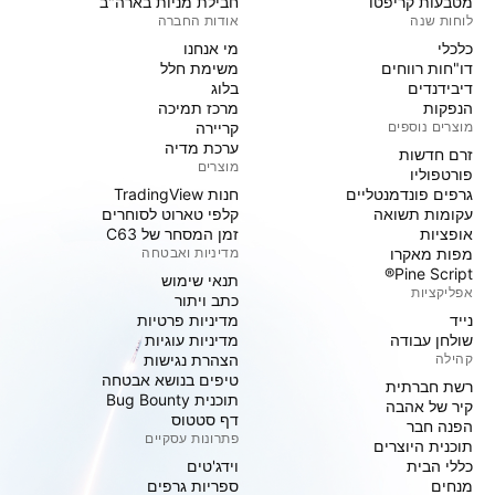
מטבעות קריפטו
חבילת מניות בארה"ב
לוחות שנה
אודות החברה
כלכלי
מי אנחנו
דו"חות רווחים
משימת חלל
דיבידנדים
בלוג
הנפקות
מרכז תמיכה
מוצרים נוספים
קריירה
ערכת מדיה
זרם חדשות
מוצרים
פורטפוליו
גרפים פונדמנטליים
חנות TradingView
עקומות תשואה
קלפי טארוט לסוחרים
אופציות
זמן המסחר של C63
מפות מאקרו
מדיניות ואבטחה
Pine Script®
תנאי שימוש
אפליקציות
כתב ויתור
נייד
מדיניות פרטיות
שולחן עבודה
מדיניות עוגיות
קהילה
הצהרת נגישות
טיפים בנושא אבטחה
רשת חברתית
תוכנית Bug Bounty
קיר של אהבה
דף סטטוס
הפנה חבר
פתרונות עסקיים
תוכנית היוצרים
כללי הבית
וידג'טים
מנחים
ספריות גרפים