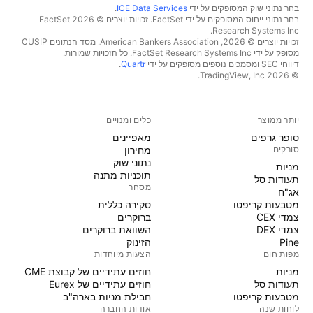
בחר נתוני שוק המסופקים על ידי
ICE Data Services
.
בחר נתוני ייחוס המסופקים על ידי FactSet. זכויות יוצרים © 2026 ‏FactSet
Research Systems Inc.‏
זכויות יוצרים © 2026, ‏American Bankers Association. מסד הנתונים CUSIP
מסופק על ידי FactSet Research Systems Inc. כל הזכויות שמורות.
דיווחי SEC ומסמכים נוספים מסופקים על ידי
Quartr
.
© 2026 ‏TradingView, Inc.‏
יותר ממוצר
כלים ומנויים
סופר גרפים
מאפיינים
סורקים
מחירון
נתוני שוק
מניות‏
תוכניות מתנה
תעודות סל
מסחר
אג"ח
מטבעות קריפטו
סקירה כללית
צמדי CEX
ברוקרים
צמדי DEX
השוואת ברוקרים
Pine
הזינוק
מפות חום
הצעות מיוחדות
מניות‏
חוזים עתידיים של קבוצת CME
תעודות סל
חוזים עתידיים של Eurex
מטבעות קריפטו
חבילת מניות בארה"ב
לוחות שנה
אודות החברה