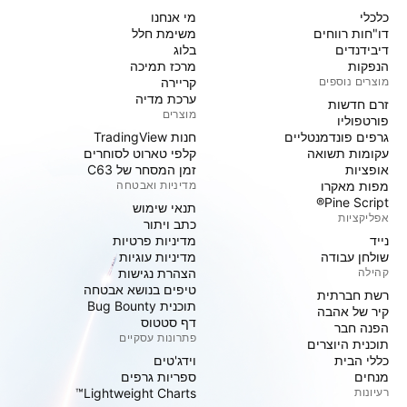
כלכלי
מי אנחנו
דו"חות רווחים
משימת חלל
דיבידנדים
בלוג
הנפקות
מרכז תמיכה
מוצרים נוספים
קריירה
ערכת מדיה
זרם חדשות
מוצרים
פורטפוליו
גרפים פונדמנטליים
חנות TradingView
עקומות תשואה
קלפי טארוט לסוחרים
אופציות
זמן המסחר של C63
מפות מאקרו
מדיניות ואבטחה
Pine Script®
תנאי שימוש
אפליקציות
כתב ויתור
נייד
מדיניות פרטיות
שולחן עבודה
מדיניות עוגיות
קהילה
הצהרת נגישות
טיפים בנושא אבטחה
רשת חברתית
תוכנית Bug Bounty
קיר של אהבה
דף סטטוס
הפנה חבר
פתרונות עסקיים
תוכנית היוצרים
כללי הבית
וידג'טים
מנחים
ספריות גרפים
רעיונות
Lightweight Charts™