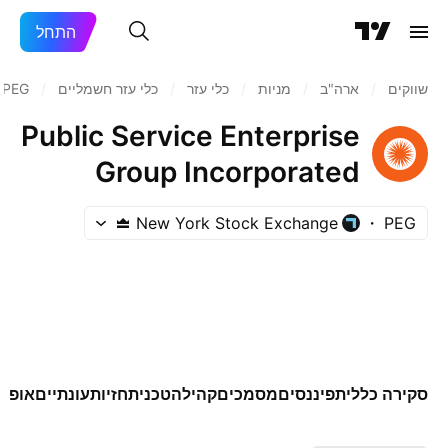
התחל
שווקים
/
ארה"ב‏
/
מניות‏
/
כלי עזר
/
כלי עזר חשמליים
/
PEG
Public Service Enterprise
Group Incorporated
New York Stock Exchange
PEG
סקירה כללית
פיננסים
מסמכים
קהילה
טכני
תחזיות
עונתיים
אופצי