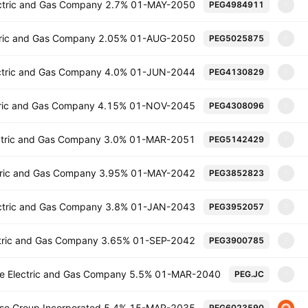
lectric and Gas Company 2.7% 01-MAY-2050
PEG4984911
P
ectric and Gas Company 2.05% 01-AUG-2050
PEG5025875
P
lectric and Gas Company 4.0% 01-JUN-2044
PEG4130829
P
ctric and Gas Company 4.15% 01-NOV-2045
PEG4308096
P
lectric and Gas Company 3.0% 01-MAR-2051
PEG5142429
P
ectric and Gas Company 3.95% 01-MAY-2042
PEG3852823
P
lectric and Gas Company 3.8% 01-JAN-2043
PEG3952057
P
ectric and Gas Company 3.65% 01-SEP-2042
PEG3900785
P
ice Electric and Gas Company 5.5% 01-MAR-2040
PEG.JC
P
prise Group Incorporated 5.4% 15-MAR-2035
PEG6023590