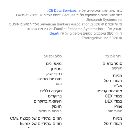
בחר נתוני שוק המסופקים על ידי
ICE Data Services
.
בחר נתוני ייחוס המסופקים על ידי FactSet. זכויות יוצרים © 2026 ‏FactSet
Research Systems Inc.‏
זכויות יוצרים © 2026, ‏American Bankers Association. מסד הנתונים CUSIP
מסופק על ידי FactSet Research Systems Inc. כל הזכויות שמורות.
דיווחי SEC ומסמכים נוספים מסופקים על ידי
Quartr
.
© 2026 ‏TradingView, Inc.‏
יותר ממוצר
כלים ומנויים
סופר גרפים
מאפיינים
סורקים
מחירון
נתוני שוק
מניות‏
תוכניות מתנה
תעודות סל
מסחר
אג"ח
מטבעות קריפטו
סקירה כללית
צמדי CEX
ברוקרים
צמדי DEX
השוואת ברוקרים
Pine
הזינוק
מפות חום
הצעות מיוחדות
מניות‏
חוזים עתידיים של קבוצת CME
תעודות סל
חוזים עתידיים של Eurex