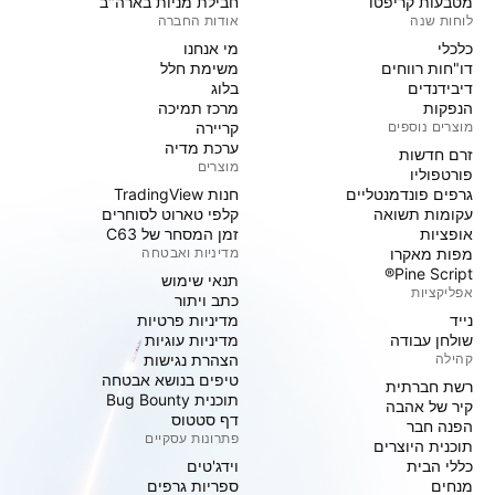
מטבעות קריפטו
חבילת מניות בארה"ב
לוחות שנה
אודות החברה
כלכלי
מי אנחנו
דו"חות רווחים
משימת חלל
דיבידנדים
בלוג
הנפקות
מרכז תמיכה
מוצרים נוספים
קריירה
ערכת מדיה
זרם חדשות
מוצרים
פורטפוליו
גרפים פונדמנטליים
חנות TradingView
עקומות תשואה
קלפי טארוט לסוחרים
אופציות
זמן המסחר של C63
מפות מאקרו
מדיניות ואבטחה
Pine Script®
תנאי שימוש
אפליקציות
כתב ויתור
נייד
מדיניות פרטיות
שולחן עבודה
מדיניות עוגיות
קהילה
הצהרת נגישות
טיפים בנושא אבטחה
רשת חברתית
תוכנית Bug Bounty
קיר של אהבה
דף סטטוס
הפנה חבר
פתרונות עסקיים
תוכנית היוצרים
כללי הבית
וידג'טים
מנחים
ספריות גרפים