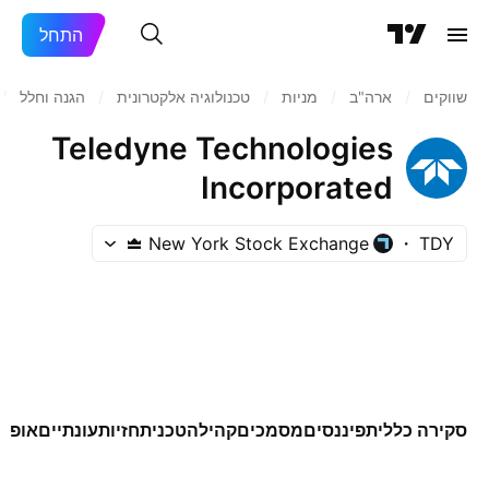
התחל
שווקים
/
ארה"ב‏
/
מניות‏
/
טכנולוגיה אלקטרונית
/
הגנה וחלל
/
Teledyne Technologies
Incorporated
New York Stock Exchange
TDY
סקירה כללית
פיננסים
מסמכים
קהילה
טכני
תחזיות
עונתיים
אופצי