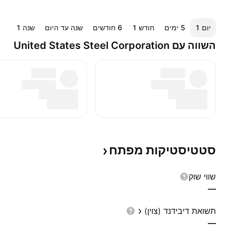
יום ‎1‎
‎5‎ ימים
חודש ‎1‎
‎6‎ חודשים
שנה עד היום
שנה ‎1‎
‎5‎ שנים
השווה עם United States Steel Corporation
סטטיסטיקות
מפתח
שווי שוק
—
תשואת דיבידנד (צוין)
—