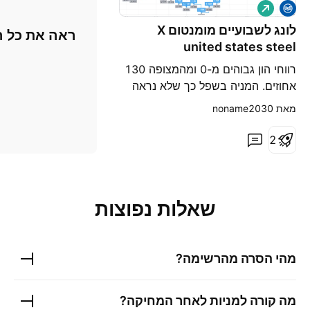
ל
ו
נ
לונג לשבועיים מומנטום X
ראה את כל ה
ג
united states steel
corporation
רווחי הון גבוהים מ-0 ומהמצופה 130
אחוזים. המניה בשפל כך שלא נראה
מימושים בקרוב. עלתה ב74% בדוח
מאת ‎noname2030‎
רווח אחרון
2
שאלות נפוצות
מהי הסרה מהרשימה?
מה קורה למניות לאחר המחיקה?