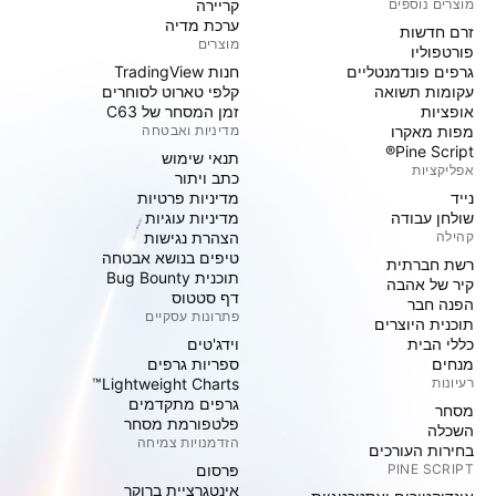
מוצרים נוספים
קריירה
ערכת מדיה
זרם חדשות
מוצרים
פורטפוליו
גרפים פונדמנטליים
חנות TradingView
עקומות תשואה
קלפי טארוט לסוחרים
אופציות
זמן המסחר של C63
מפות מאקרו
מדיניות ואבטחה
Pine Script®
תנאי שימוש
אפליקציות
כתב ויתור
נייד
מדיניות פרטיות
שולחן עבודה
מדיניות עוגיות
קהילה
הצהרת נגישות
טיפים בנושא אבטחה
רשת חברתית
תוכנית Bug Bounty
קיר של אהבה
דף סטטוס
הפנה חבר
פתרונות עסקיים
תוכנית היוצרים
כללי הבית
וידג'טים
מנחים
ספריות גרפים
רעיונות
Lightweight Charts™
גרפים מתקדמים
מסחר
פלטפורמת מסחר
השכלה
הזדמנויות צמיחה
בחירות העורכים
PINE SCRIPT
פּרסום
אינטגרציית ברוקר