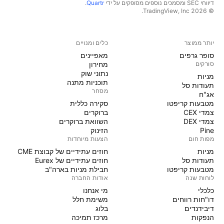
דיווחי SEC ומסמכים נוספים מסופקים על ידי
Quartr
.
© 2026 ‏TradingView, Inc.‏
יותר ממוצר
כלים ומנויים
סופר גרפים
מאפיינים
סורקים
מחירון
נתוני שוק
מניות‏
תוכניות מתנה
תעודות סל
מסחר
אג"ח
מטבעות קריפטו
סקירה כללית
צמדי CEX
ברוקרים
צמדי DEX
השוואת ברוקרים
Pine
הזינוק
מפות חום
הצעות מיוחדות
מניות‏
חוזים עתידיים של קבוצת CME
תעודות סל
חוזים עתידיים של Eurex
מטבעות קריפטו
חבילת מניות בארה"ב
לוחות שנה
אודות החברה
כלכלי
מי אנחנו
דו"חות רווחים
משימת חלל
דיבידנדים
בלוג
הנפקות
מרכז תמיכה