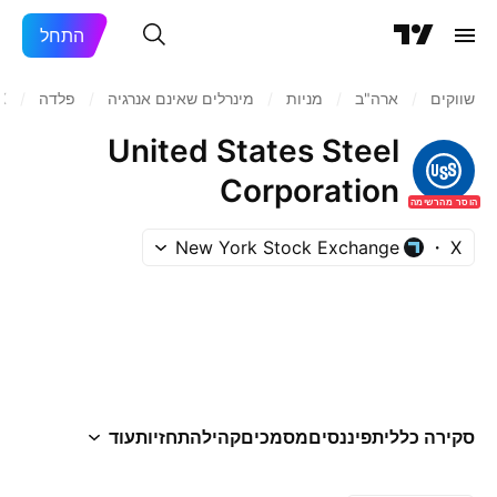
התחל
שווקים
/
ארה"ב‏
/
מניות‏
/
מינרלים שאינם אנרגיה
/
פלדה
/
X
United States Steel
Corporation
הוסר מהרשימה
New York Stock Exchange
X
סקירה כללית
פיננסים
מסמכים
קהילה
תחזיות
עוד