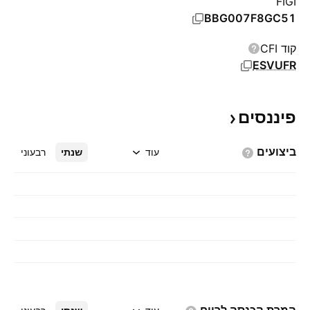
FIGI
BBG007F8GC51
קוד CFI
ESVUFR
פיננסים
ביצועים
עוד
שנתי
רבעוני