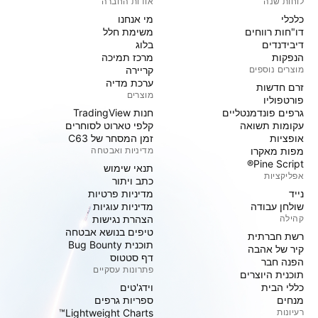
לוחות שנה
אודות החברה
כלכלי
מי אנחנו
דו"חות רווחים
משימת חלל
דיבידנדים
בלוג
הנפקות
מרכז תמיכה
מוצרים נוספים
קריירה
ערכת מדיה
זרם חדשות
מוצרים
פורטפוליו
גרפים פונדמנטליים
חנות TradingView
עקומות תשואה
קלפי טארוט לסוחרים
אופציות
זמן המסחר של C63
מפות מאקרו
מדיניות ואבטחה
Pine Script®
תנאי שימוש
אפליקציות
כתב ויתור
נייד
מדיניות פרטיות
שולחן עבודה
מדיניות עוגיות
קהילה
הצהרת נגישות
טיפים בנושא אבטחה
רשת חברתית
תוכנית Bug Bounty
קיר של אהבה
דף סטטוס
הפנה חבר
פתרונות עסקיים
תוכנית היוצרים
כללי הבית
וידג'טים
מנחים
ספריות גרפים
רעיונות
Lightweight Charts™