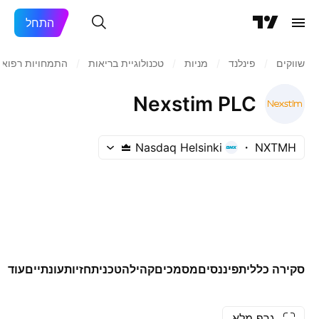
התחל
שווקים
/
פינלנד
/
מניות‏
/
טכנולוגיית בריאות
/
התמחויות רפואי
Nexstim PLC
Nasdaq Helsinki
NXTMH
סקירה כללית
פיננסים
מסמכים
קהילה
טכני
תחזיות
עונתיים
עוד
גרף מלא