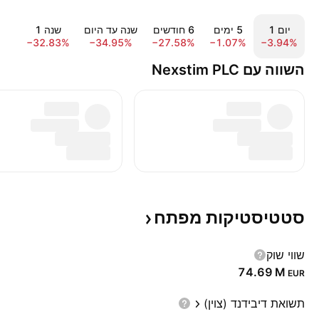
יום ‎1‎
‎5‎ ימים
‎6‎ חודשים
שנה עד היום
שנה ‎1‎
‎5‎ שני
8%
−32.83%
−34.95%
−27.58%
−1.07%
−3.94%
השווה עם Nexstim PLC
סטטיסטיקות
מפתח
שווי שוק
‪74.69 M‬
EUR
תשואת דיבידנד (צוין)