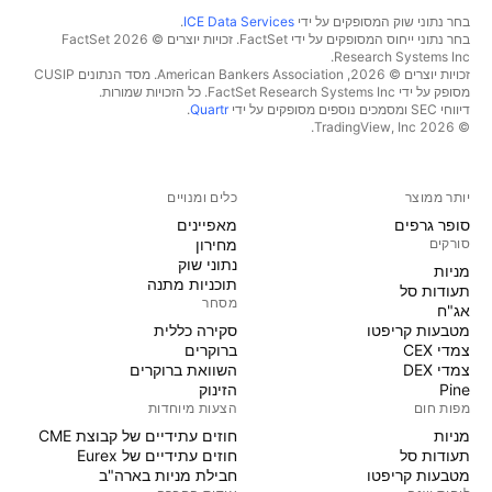
בחר נתוני שוק המסופקים על ידי
ICE Data Services
.
בחר נתוני ייחוס המסופקים על ידי FactSet. זכויות יוצרים © 2026 ‏FactSet
Research Systems Inc.‏
זכויות יוצרים © 2026, ‏American Bankers Association. מסד הנתונים CUSIP
מסופק על ידי FactSet Research Systems Inc. כל הזכויות שמורות.
דיווחי SEC ומסמכים נוספים מסופקים על ידי
Quartr
.
© 2026 ‏TradingView, Inc.‏
יותר ממוצר
כלים ומנויים
סופר גרפים
מאפיינים
סורקים
מחירון
נתוני שוק
מניות‏
תוכניות מתנה
תעודות סל
מסחר
אג"ח
מטבעות קריפטו
סקירה כללית
צמדי CEX
ברוקרים
צמדי DEX
השוואת ברוקרים
Pine
הזינוק
מפות חום
הצעות מיוחדות
מניות‏
חוזים עתידיים של קבוצת CME
תעודות סל
חוזים עתידיים של Eurex
מטבעות קריפטו
חבילת מניות בארה"ב