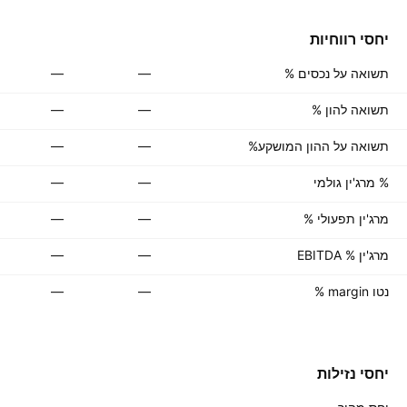
יחסי רווחיות
תשואה על נכסים %
—
—
תשואה להון %
—
—
תשואה על ההון המושקע%
—
—
% מרג'ין גולמי
—
—
מרג'ין תפעולי %
—
—
מרג'ין % EBITDA
—
—
נטו margin %
—
—
יחסי נזילות