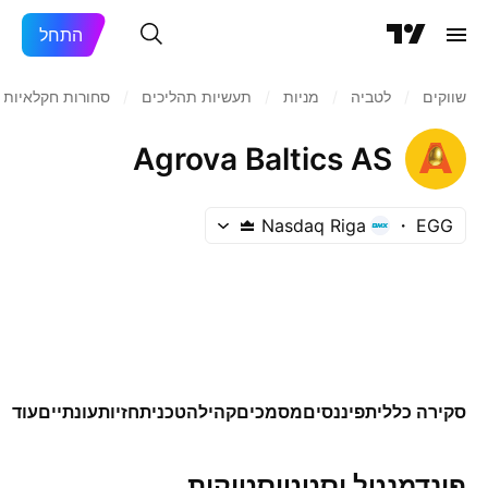
התחל
שווקים
/
לטביה
/
מניות‏
/
תעשיות תהליכים
/
סחורות חקלאיות/
Agrova Baltics AS
Nasdaq Riga
EGG
סקירה כללית
פיננסים
מסמכים
קהילה
טכני
תחזיות
עונתיים
עוד
פונדמנטל וסטטיסטיקות