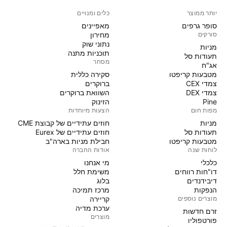
יותר ממוצר
כלים ומנויים
סופר גרפים
מאפיינים
סורקים
מחירון
נתוני שוק
מניות‏
תוכניות מתנה
תעודות סל
מסחר
אג"ח
מטבעות קריפטו
סקירה כללית
צמדי CEX
ברוקרים
צמדי DEX
השוואת ברוקרים
Pine
הזינוק
מפות חום
הצעות מיוחדות
מניות‏
חוזים עתידיים של קבוצת CME
תעודות סל
חוזים עתידיים של Eurex
מטבעות קריפטו
חבילת מניות בארה"ב
לוחות שנה
אודות החברה
כלכלי
מי אנחנו
דו"חות רווחים
משימת חלל
דיבידנדים
בלוג
הנפקות
מרכז תמיכה
מוצרים נוספים
קריירה
ערכת מדיה
זרם חדשות
מוצרים
פורטפוליו