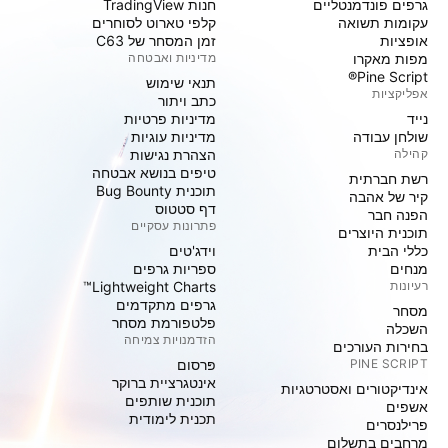
גרפים פונדמנטליים
חנות TradingView
עקומות תשואה
קלפי טארוט לסוחרים
אופציות
זמן המסחר של C63
מפות מאקרו
מדיניות ואבטחה
Pine Script®
תנאי שימוש
אפליקציות
כתב ויתור
נייד
מדיניות פרטיות
שולחן עבודה
מדיניות עוגיות
קהילה
הצהרת נגישות
טיפים בנושא אבטחה
רשת חברתית
תוכנית Bug Bounty
קיר של אהבה
דף סטטוס
הפנה חבר
פתרונות עסקיים
תוכנית היוצרים
כללי הבית
וידג'טים
מנחים
ספריות גרפים
רעיונות
Lightweight Charts™
גרפים מתקדמים
מסחר
פלטפורמת מסחר
השכלה
הזדמנויות צמיחה
בחירות העורכים
PINE SCRIPT
פּרסום
אינטגרציית ברוקר
אינדיקטורים ואסטרטגיות
תוכנית שותפים
אשפים
תכנית לימודית
פרילנסרים
מרחבים בתשלום