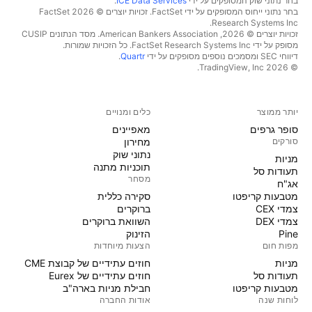
בחר נתוני שוק המסופקים על ידי
ICE Data Services
.
בחר נתוני ייחוס המסופקים על ידי FactSet. זכויות יוצרים © 2026 ‏FactSet
Research Systems Inc.‏
זכויות יוצרים © 2026, ‏American Bankers Association. מסד הנתונים CUSIP
מסופק על ידי FactSet Research Systems Inc. כל הזכויות שמורות.
דיווחי SEC ומסמכים נוספים מסופקים על ידי
Quartr
.
© 2026 ‏TradingView, Inc.‏
יותר ממוצר
כלים ומנויים
סופר גרפים
מאפיינים
סורקים
מחירון
נתוני שוק
מניות‏
תוכניות מתנה
תעודות סל
מסחר
אג"ח
מטבעות קריפטו
סקירה כללית
צמדי CEX
ברוקרים
צמדי DEX
השוואת ברוקרים
Pine
הזינוק
מפות חום
הצעות מיוחדות
מניות‏
חוזים עתידיים של קבוצת CME
תעודות סל
חוזים עתידיים של Eurex
מטבעות קריפטו
חבילת מניות בארה"ב
לוחות שנה
אודות החברה