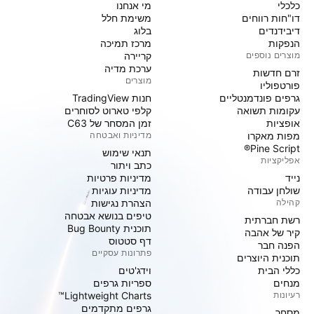
כלכלי
מי אנחנו
דו"חות רווחים
משימת חלל
דיבידנדים
בלוג
הנפקות
מרכז תמיכה
מוצרים נוספים
קריירה
ערכת מדיה
זרם חדשות
מוצרים
פורטפוליו
גרפים פונדמנטליים
חנות TradingView
עקומות תשואה
קלפי טארוט לסוחרים
אופציות
זמן המסחר של C63
מפות מאקרו
מדיניות ואבטחה
Pine Script®
תנאי שימוש
אפליקציות
כתב ויתור
נייד
מדיניות פרטיות
שולחן עבודה
מדיניות עוגיות
קהילה
הצהרת נגישות
טיפים בנושא אבטחה
רשת חברתית
תוכנית Bug Bounty
קיר של אהבה
דף סטטוס
הפנה חבר
פתרונות עסקיים
תוכנית היוצרים
כללי הבית
וידג'טים
מנחים
ספריות גרפים
רעיונות
Lightweight Charts™
גרפים מתקדמים
מסחר