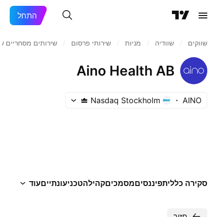
התחל
שווקים
/
שוודיה
/
מניות‏
/
שירותי פרסום
/
שירותים מסחריים שו
Aino Health AB
Nasdaq Stockholm
AINO
סקירה כללית
פיננסים
מסמכים
קהילה
טכני
עונתיים
עוד
חזור