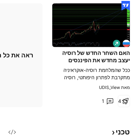
הרוסי.
ל
ו
נ
האם השחר החדש של רוסיה
ראה את כל ה
ג
יעצב מחדש את הפיננסים
העולמיים?
ככל שהמלחמת רוסיה-אוקראיניה
מתקרבת לפתרון היפותטי, רוסיה
עומדת בפני רנסנס כלכלי שעשוי
מאת ‎UDIS_View‎
להגדיר מחדש את מקומה בזירה
העולמית. תוך שמירה על שליטה
1
4
באזורים עשירים במשאבים כמו קרים
ודונבאס, רוסיה מבטיחה גישה לפחם,
גז טבעי ונתיבי ים חיוניים - נכסים
המבטיחים זינוק בעושר לאומי. הסרת
טכני
סנקציות אפשרית מצד ארה"ב מג