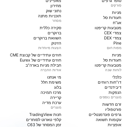
סופר גרפים
מאפיינים
סורקים
מחירון
נתוני שוק
מניות‏
תוכניות מתנה
תעודות סל
מסחר
אג"ח
מטבעות קריפטו
סקירה כללית
צמדי CEX
ברוקרים
צמדי DEX
השוואת ברוקרים
Pine
הזינוק
מפות חום
הצעות מיוחדות
מניות‏
חוזים עתידיים של קבוצת CME
תעודות סל
חוזים עתידיים של Eurex
מטבעות קריפטו
חבילת מניות בארה"ב
לוחות שנה
אודות החברה
כלכלי
מי אנחנו
דו"חות רווחים
משימת חלל
דיבידנדים
בלוג
הנפקות
מרכז תמיכה
מוצרים נוספים
קריירה
ערכת מדיה
זרם חדשות
מוצרים
פורטפוליו
גרפים פונדמנטליים
חנות TradingView
עקומות תשואה
קלפי טארוט לסוחרים
אופציות
זמן המסחר של C63