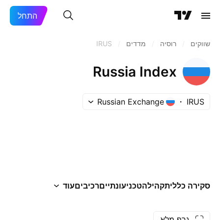
התחל
שווקים
/
רוסיה‏
/
מדדים
/
IRUS
Russia Index
Russian Exchange
IRUS
סקירה כללית
קהילה
טכני
עונתיים
רכיבים
עוד
גרף מלא