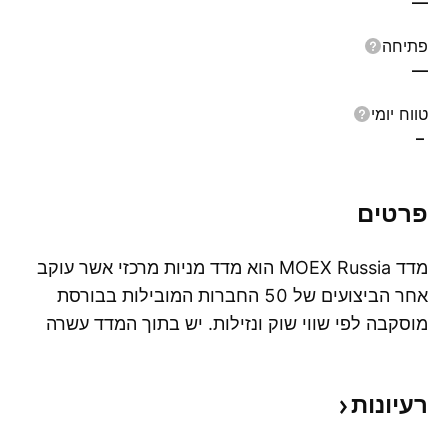
—
פתיחה
—
טווח יומי
–
פרטים
מדד MOEX Russia הוא מדד מניות מרכזי אשר עוקב
אחר הביצועים של 50 החברות המובילות בבורסת
מוסקבה לפי שווי שוק ונזילות. יש בתוך המדד עשרה
הצג
מגזרים של הכלכלה הרוסית, כולל בנקאות, הפקת נפט
וגז ועוד. מדד MOEX הוא מדד מורכב משוקלל היוון,
רעיונות
שהושק בשנת 1997 עם ערך בסיס של 100. הוא
משמש כמצפן למשקיעים המתעניינים בשוק המניות