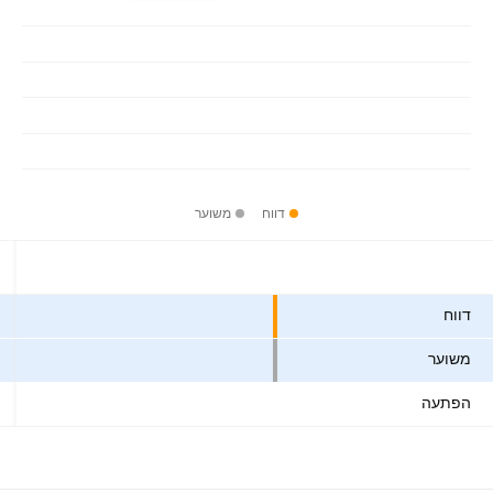
דווח
משוער
ערכים
דווח
משוער
הפתעה