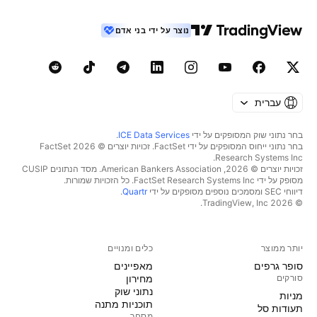
נוצר על ידי בני אדם
עברית
בחר נתוני שוק המסופקים על ידי
ICE Data Services
.
בחר נתוני ייחוס המסופקים על ידי FactSet. זכויות יוצרים © 2026 ‏FactSet
Research Systems Inc.‏
זכויות יוצרים © 2026, ‏American Bankers Association. מסד הנתונים CUSIP
מסופק על ידי FactSet Research Systems Inc. כל הזכויות שמורות.
דיווחי SEC ומסמכים נוספים מסופקים על ידי
Quartr
.
© 2026 ‏TradingView, Inc.‏
יותר ממוצר
כלים ומנויים
סופר גרפים
מאפיינים
סורקים
מחירון
נתוני שוק
מניות‏
תוכניות מתנה
תעודות סל
מסחר