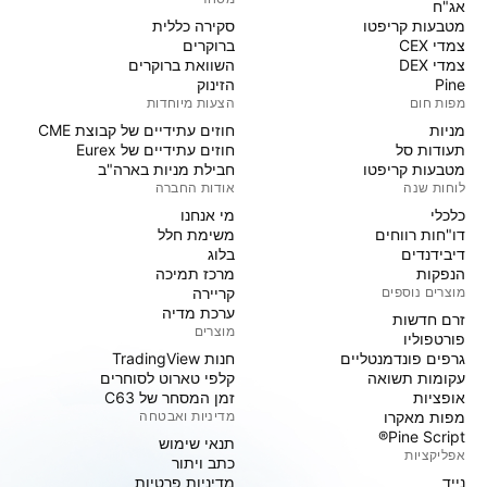
אג"ח
מטבעות קריפטו
סקירה כללית
צמדי CEX
ברוקרים
צמדי DEX
השוואת ברוקרים
Pine
הזינוק
מפות חום
הצעות מיוחדות
מניות‏
חוזים עתידיים של קבוצת CME
תעודות סל
חוזים עתידיים של Eurex
מטבעות קריפטו
חבילת מניות בארה"ב
לוחות שנה
אודות החברה
כלכלי
מי אנחנו
דו"חות רווחים
משימת חלל
דיבידנדים
בלוג
הנפקות
מרכז תמיכה
מוצרים נוספים
קריירה
ערכת מדיה
זרם חדשות
מוצרים
פורטפוליו
גרפים פונדמנטליים
חנות TradingView
עקומות תשואה
קלפי טארוט לסוחרים
אופציות
זמן המסחר של C63
מפות מאקרו
מדיניות ואבטחה
Pine Script®
תנאי שימוש
אפליקציות
כתב ויתור
נייד
מדיניות פרטיות