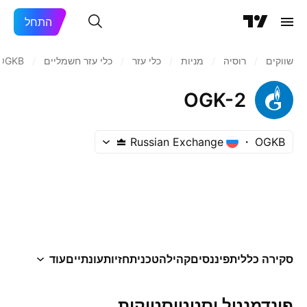
התחל
שווקים
/
רוסיה‏
/
מניות‏
/
כלי עזר
/
כלי עזר חשמליים
/
OGKB
OGK-2
Russian Exchange
OGKB
סקירה כללית
פיננסים
קהילה
טכני
תחזיות
עונתיים
עוד
פונדמנטל וסטטיסטיקות