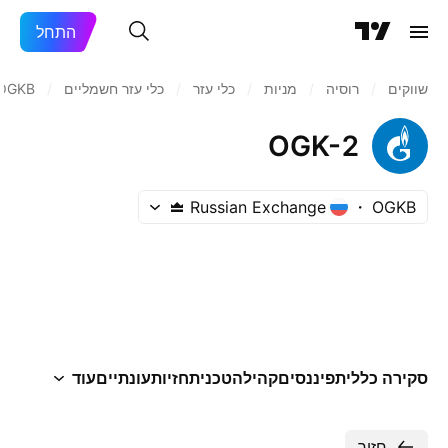
התחל
שווקים
/
רוסיה‏
/
מניות‏
/
כלי עזר
/
כלי עזר חשמליים
/
OGKB
OGK-2
Russian Exchange
OGKB
סקירה כללית
פיננסים
קהילה
טכני
תחזיות
עונתיים
עוד
חזור