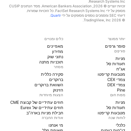
Research Systems Inc.‏
זכויות יוצרים © 2026, ‏American Bankers Association. מסד הנתונים CUSIP
מסופק על ידי FactSet Research Systems Inc. כל הזכויות שמורות.
דיווחי SEC ומסמכים נוספים מסופקים על ידי
Quartr
.
© 2026 ‏TradingView, Inc.‏
יותר ממוצר
כלים ומנויים
סופר גרפים
מאפיינים
סורקים
מחירון
נתוני שוק
מניות‏
תוכניות מתנה
תעודות סל
מסחר
אג"ח
מטבעות קריפטו
סקירה כללית
צמדי CEX
ברוקרים
צמדי DEX
השוואת ברוקרים
Pine
הזינוק
מפות חום
הצעות מיוחדות
מניות‏
חוזים עתידיים של קבוצת CME
תעודות סל
חוזים עתידיים של Eurex
מטבעות קריפטו
חבילת מניות בארה"ב
לוחות שנה
אודות החברה
כלכלי
מי אנחנו
דו"חות רווחים
משימת חלל