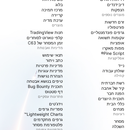
דיבידנדים
בלוג
הנפקות
מרכז תמיכה
מוצרים נוספים
קריירה
ערכת מדיה
זרם חדשות
מוצרים
פורטפוליו
גרפים פונדמנטליים
חנות TradingView
עקומות תשואה
קלפי טארוט לסוחרים
אופציות
זמן המסחר של C63
מפות מאקרו
מדיניות ואבטחה
Pine Script®
תנאי שימוש
אפליקציות
כתב ויתור
נייד
מדיניות פרטיות
שולחן עבודה
מדיניות עוגיות
קהילה
הצהרת נגישות
טיפים בנושא אבטחה
רשת חברתית
תוכנית Bug Bounty
קיר של אהבה
דף סטטוס
הפנה חבר
פתרונות עסקיים
תוכנית היוצרים
כללי הבית
וידג'טים
מנחים
ספריות גרפים
רעיונות
Lightweight Charts™
גרפים מתקדמים
מסחר
פלטפורמת מסחר
השכלה
הזדמנויות צמיחה